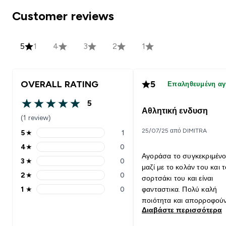
Customer reviews
5
1
4
3
2
1
OVERALL RATING
5
Επαληθευμένη α
5
5 out of 5 stars
Αθλητική ενδυση
(1 review)
25/07/25 από DIMITRA
5
★
1
5 stars rating 1 reviews
4
★
0
4 stars rating 0 reviews
Αγοράσα το συγκεκριμέν
3
★
0
3 stars rating 0 reviews
μαζί με το κολάν του και τ
2
★
0
σορτσάκι του και είναι
2 stars rating 0 reviews
1
★
0
φανταστικα. Πολύ καλή
1 stars rating 0 reviews
ποιότητα και απορροφούν
Διαβάστε περισσότερα
ιδρώτα. Κατάλληλο για
γυμναστική.