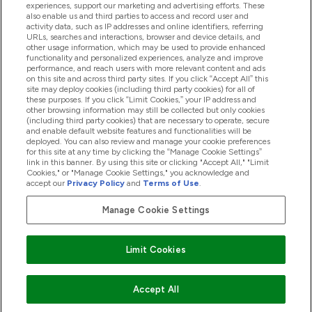
experiences, support our marketing and advertising efforts. These
also enable us and third parties to access and record user and
activity data, such as IP addresses and online identifiers, referring
Προϊόντα
URLs, searches and interactions, browser and device details, and
other usage information, which may be used to provide enhanced
functionality and personalized experiences, analyze and improve
performance, and reach users with more relevant content and ads
on this site and across third party sites. If you click “Accept All” this
Εταιρικές Πληροφορίες
site may deploy cookies (including third party cookies) for all of
these purposes. If you click “Limit Cookies,” your IP address and
other browsing information may still be collected but only cookies
(including third party cookies) that are necessary to operate, secure
Εκπτώσεις & Ανταμοιβές
and enable default website features and functionalities will be
deployed. You can also review and manage your cookie preferences
for this site at any time by clicking the “Manage Cookie Settings”
link in this banner. By using this site or clicking "Accept All," "Limit
Cookies," or "Manage Cookie Settings," you acknowledge and
2026 The Hut.com Ltd
accept our
Privacy Policy
and
Terms of Use
.
Manage Cookie Settings
Pay with
Limit Cookies
Accept All