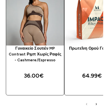
Γυναικείο Σουτιέν MP
Πρωτεΐνη Ορού Γάλα
Contrast Ριμπ Χωρίς Ραφές
- Cashmere/Espresso
36.00€‎
64.99€‎
ΑΓΟΡΆ ΤΏΡΑ
ΑΓΟΡΆ ΤΏΡΑ