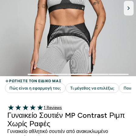
1 customer reviews
1 Reviews
5 out of 5 stars
Γυναικείο Σουτιέν MP Contrast Ριμπ
Χωρίς Ραφές
Γυναικείο αθλητικό σουτιέν από ανακυκλωμένο