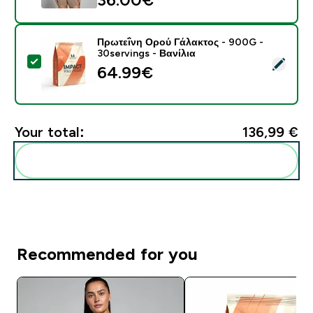
Πρωτεΐνη Ορού Γάλακτος - 900G -
30servings - Βανίλια
Select this product - Πρωτεΐνη Ορού Γάλακτος - 900G 
64.99€‎
Your total:
136,99 €‎
Add these to your routine
Recommended for you