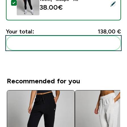
Select this product - MP Γυναικείο Active Κολάν με Τ
38.00€‎
Your total:
138,00 €‎
Add these to your routine
Recommended for you