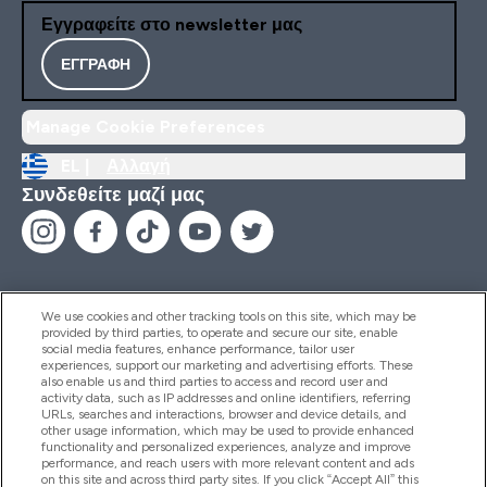
Εγγραφείτε στο newsletter μας
ΕΓΓΡΑΦΉ
Manage Cookie Preferences
EL |
Αλλαγή
Συνδεθείτε μαζί μας
We use cookies and other tracking tools on this site, which may be
provided by third parties, to operate and secure our site, enable
Βοήθεια & Πληροφορίες
social media features, enhance performance, tailor user
experiences, support our marketing and advertising efforts. These
also enable us and third parties to access and record user and
activity data, such as IP addresses and online identifiers, referring
Προϊόντα
URLs, searches and interactions, browser and device details, and
other usage information, which may be used to provide enhanced
functionality and personalized experiences, analyze and improve
performance, and reach users with more relevant content and ads
on this site and across third party sites. If you click “Accept All” this
Εταιρικές Πληροφορίες