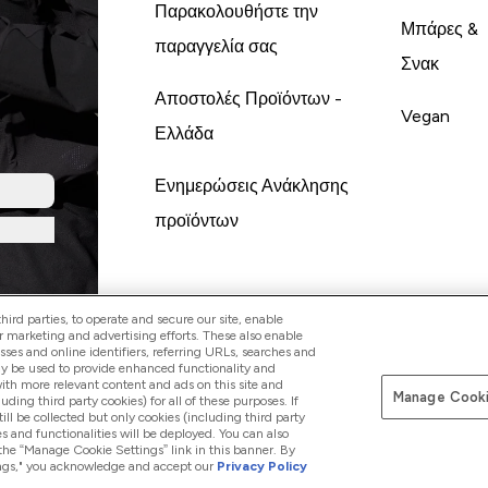
Παρακολουθήστε την
Μπάρες &
παραγγελία σας
Σνακ
Αποστολές Προϊόντων -
Vegan
Ελλάδα
Ενημερώσεις Ανάκλησης
προϊόντων
ird parties, to operate and secure our site, enable
r marketing and advertising efforts. These also enable
esses and online identifiers, referring URLs, searches and
ay be used to provide enhanced functionality and
th more relevant content and ads on this site and
Manage Cooki
Pay with
luding third party cookies) for all of these purposes. If
ll be collected but only cookies (including third party
s and functionalities will be deployed. You can also
 the “Manage Cookie Settings” link in this banner. By
ttings," you acknowledge and accept our
Privacy Policy