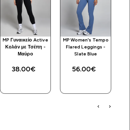
MP Γυναικείο Active
MP Women's Tempo
Γ
Κολάν με Τσέπη -
Flared Leggings -
Μαύρο
Slate Blue
38.00€‎
56.00€‎
ΑΓΟΡΆ
ΑΓΟΡΆ
ΤΏΡΑ
ΤΏΡΑ