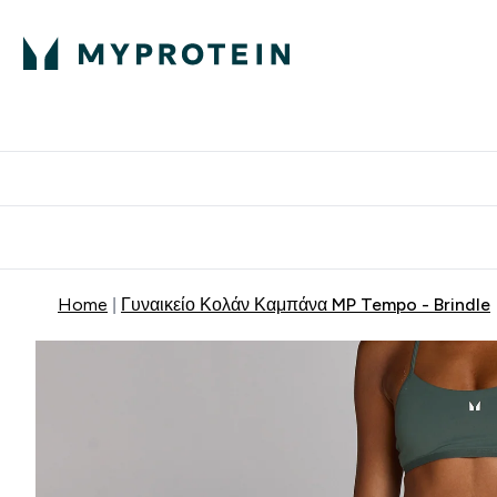
Πρωτεΐνη
Διατροφή
Α
Enter Πρωτεΐνη 
Ente
⌄
⌄
Δωρε
Home
Γυναικείο Κολάν Καμπάνα MP Tempo - Brindle