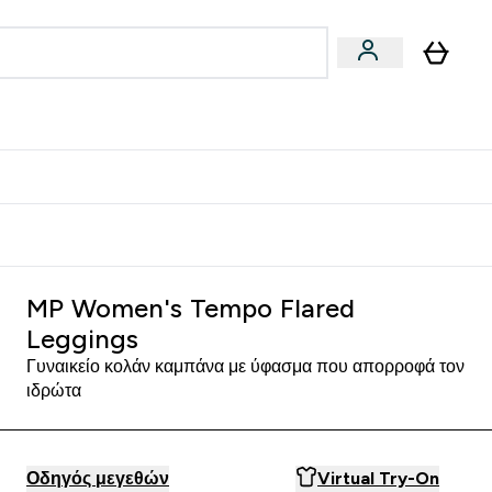
Vegan
Αθλητική Απόδοση
 Μπάρες, Τρόφιμα & Ροφήματα submenu
Enter Vegan submenu
Enter Αθλητική Απόδοση submenu
⌄
⌄
δίστε 15€
MP Women's Tempo Flared
Leggings
Γυναικείο κολάν καμπάνα με ύφασμα που απορροφά τον
ιδρώτα
Οδηγός μεγεθών
Virtual Try-On