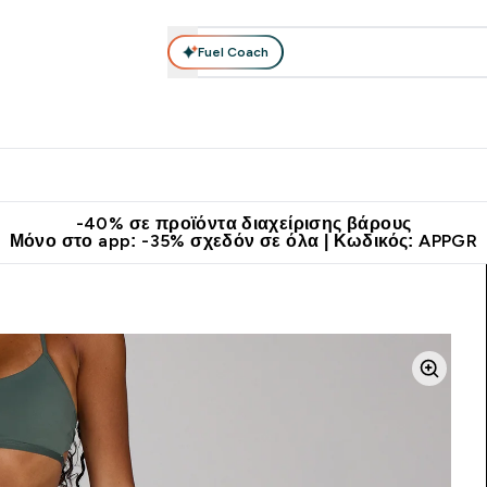
Fuel Coach
θλητικά Ρούχα
Βιταμίνες
Μπάρες, Τρόφιμα & Ροφήματα
submenu
r Διατροφή submenu
Enter Αθλητικά Ρούχα submenu
Enter Βιταμίνες submenu
Enter
⌄
⌄
⌄
άν Μεταφορικά στα 60€
Κατεβάστε την εφαρμογή Myprotein
Κερ
-40% σε προϊόντα διαχείρισης βάρους
Μόνο στο app: -35% σχεδόν σε όλα | Κωδικός: APPGR