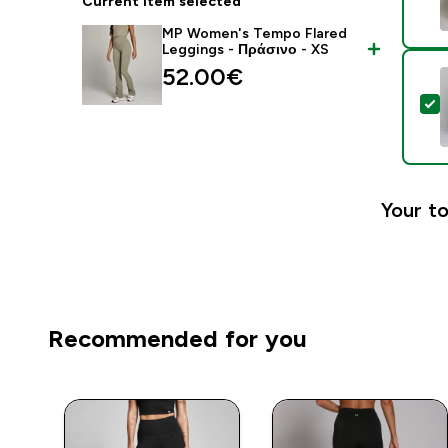
Current item selected
MP Women's Tempo Flared
Leggings - Πράσινο - XS
52.00€‎
S
Your to
Recommended for you