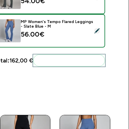
54.00€‎
MP Women's Tempo Flared Leggings
- Slate Blue - M
elect this product - MP Women's Tempo Flared Leggings - Sla
56.00€‎
tal:
162,00 €‎
Add these to your routine