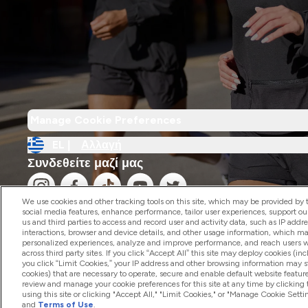
Manage Cookie Preferences
EL |
Αλλαγή
Συνδεθείτε μαζί μας
We use cookies and other tracking tools on this site, which may be provided by th
social media features, enhance performance, tailor user experiences, support ou
us and third parties to access and record user and activity data, such as IP addr
interactions, browser and device details, and other usage information, which m
personalized experiences, analyze and improve performance, and reach users wi
2026 The Hut.com Ltd
across third party sites. If you click “Accept All” this site may deploy cookies (inc
you click “Limit Cookies,” your IP address and other browsing information may sti
cookies) that are necessary to operate, secure and enable default website feature
review and manage your cookie preferences for this site at any time by clicking
using this site or clicking "Accept All," "Limit Cookies," or "Manage Cookie Se
and
Terms of Use
.