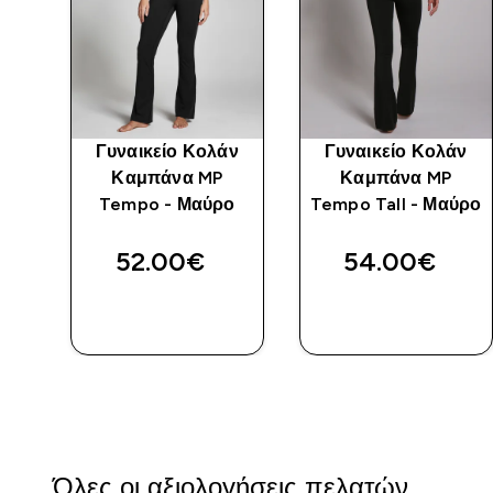
άν
Γυναικείο Κολάν
Γυναικείο Κολάν
Καμπάνα MP
Καμπάνα MP
ρα
Tempo - Μαύρο
Tempo Tall - Μαύρο
ρο
52.00€‎
54.00€‎
ΑΓΟΡΆ
ΑΓΟΡΆ
ΤΏΡΑ
ΤΏΡΑ
Όλες οι αξιολογήσεις πελατών