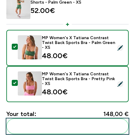
Shorts - Palm Green - XS
52.00€‎
MP Women's X Tatiana Contrast
Twist Back Sports Bra - Palm Green
Select this product - MP Women's X Tatiana Contrast 
- XS
48.00€‎
MP Women's X Tatiana Contrast
Twist Back Sports Bra - Pretty Pink
Select this product - MP Women's X Tatiana Contrast 
- XS
48.00€‎
Your total:
148,00 €‎
Add these to your routine