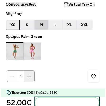
Οδηγός μεγεθών
Virtual Try-On
Μέγεθος:
XS
S
M
L
XL
XXL
Χρώμα: Palm Green
Έκπτωση 30% |
Κωδικός: BS30
52.00€‎
Προσθήκη στο καλάθι