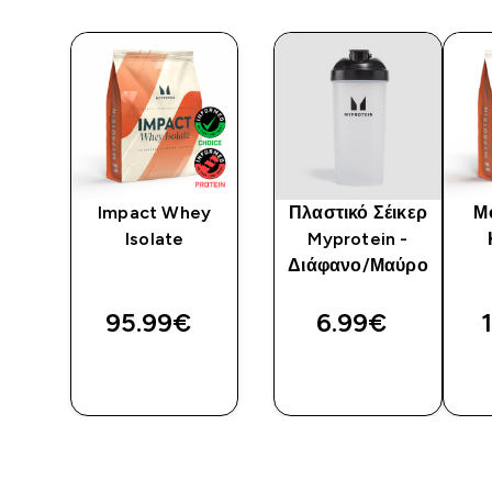
α
Impact Whey
Πλαστικό Σέικερ
Μ
Isolate
Myprotein -
ino
Διάφανο/Μαύρο
95.99€‎
6.99€‎
ΑΓΟΡΆ
ΑΓΟΡΆ
ΤΏΡΑ
ΤΏΡΑ