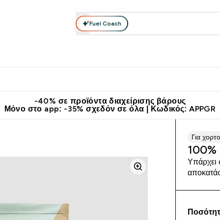
Fuel Coach
θλητικά Ρούχα
Βιταμίνες
Μπάρες, Τρόφιμα & Ροφήματα
submenu
r Διατροφή submenu
Enter Αθλητικά Ρούχα submenu
Enter Βιταμίνες submenu
Enter
⌄
⌄
⌄
άν Μεταφορικά στα 60€
Κατεβάστε την εφαρμογή Myprotein
Κερ
-40% σε προϊόντα διαχείρισης βάρους
Μόνο στο app: -35% σχεδόν σε όλα | Κωδικός: APPGR
Για χορτ
100% 
Υπάρχει 
αποκατά
Ποσότητ