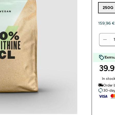
250G
159,96 €‎
Έκπτω
39.9
In stoc
Order 
30-day