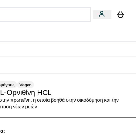
Vegan
Αθλητική Απόδοση
 Μπάρες, Τρόφιμα & Ροφήματα submenu
Enter Vegan submenu
Enter Αθλητική Απόδοση submenu
⌄
⌄
δίστε 15€
οφάγους
Vegan
L-Ορνιθίνη HCL
στην πρωτεΐνη, η οποία βοηθά στην οικοδόμηση και την
σταση νέων μυών
α: