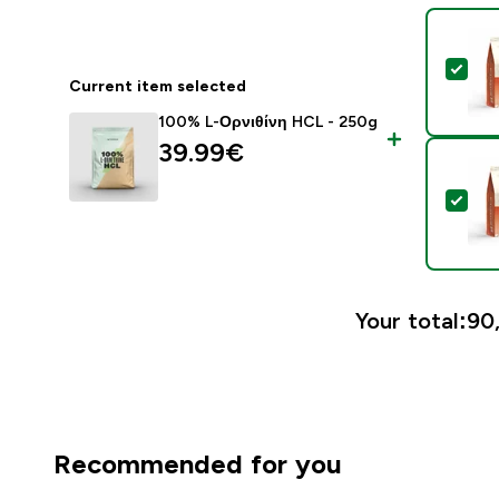
Sel
Current item selected
100% L-Ορνιθίνη HCL - 250g
39.99€‎
Sel
Your total:
90,
Recommended for you