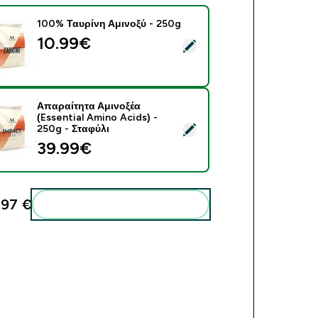
100% Ταυρίνη Αμινοξύ - 250g
10.99€‎
ect this product - 100% Ταυρίνη Αμινοξύ - 250g
Απαραίτητα Αμινοξέα
(Essential Amino Acids) -
ect this product - Απαραίτητα Αμινοξέα (Essential Amino Acids)
250g - Σταφύλι
39.99€‎
97 €‎
Add these to your routine