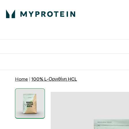
Πρωτεΐνη
Διατροφή
Α
Enter Πρωτεΐνη 
Ente
⌄
⌄
Δωρε
Home
100% L-Ορνιθίνη HCL