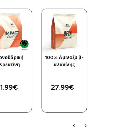
ονοϋδρική
100% Αμινοξύ β-
FlavDrops
Κρεατίνη
αλανίνης
11.99€‎
27.99€‎
14.99€‎
ΑΓΟΡΆ
ΑΓΟΡΆ
ΑΓΟΡΆ
ΤΏΡΑ
ΤΏΡΑ
ΤΏΡΑ