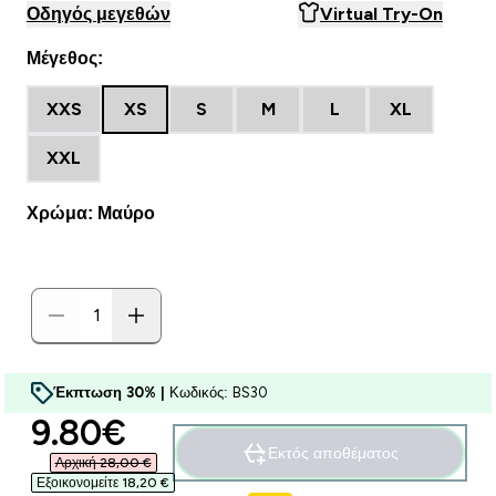
Οδηγός μεγεθών
Virtual Try-On
Μέγεθος:
XXS
XS
S
M
L
XL
XXL
Χρώμα: Μαύρο
Έκπτωση 30% |
Κωδικός: BS30
discounted price
9.80€‎
Εκτός αποθέματος
Αρχική 28,00 €‎
Εξοικονομείτε 18,20 €‎