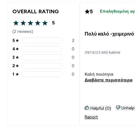
OVERALL RATING
5
Επαληθευμένη α
5
5 out of 5 stars
(2 reviews)
Πολύ καλό -χειμερινό
5
★
2
5 stars rating 2 reviews
4
★
0
4 stars rating 0 reviews
09/12/23 από Ιωάννα
3
★
0
3 stars rating 0 reviews
2
★
0
2 stars rating 0 reviews
1
★
0
Καλή ποιότητα
1 stars rating 0 reviews
Διαβάστε περισσότερα
Unhelp
Helpful (0)
Report