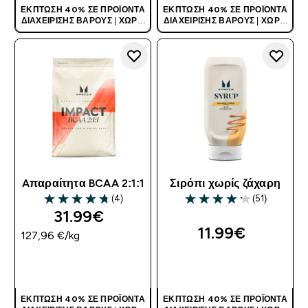
ΈΚΠΤΩΣΗ 40% ΣΕ ΠΡΟΪΌΝΤΑ
ΈΚΠΤΩΣΗ 40% ΣΕ ΠΡΟΪΌΝΤΑ
ΔΙΑΧΕΊΡΙΣΗΣ ΒΆΡΟΥΣ
|
ΧΩΡΊΣ
ΔΙΑΧΕΊΡΙΣΗΣ ΒΆΡΟΥΣ
|
ΧΩΡΊΣ
ΚΩΔΙΚΌ
ΚΩΔΙΚΌ
Aπαραίτητα BCAA 2:1:1
Σιρόπι χωρίς ζάχαρη
(4)
(51)
4.75 out of 5 stars
4.2 out of 5 stars
31.99€‎
11.99€‎
127,96 €‎/kg
ΑΓΟΡΆ ΤΏΡΑ
ΑΓΟΡΆ ΤΏΡΑ
ΈΚΠΤΩΣΗ 40% ΣΕ ΠΡΟΪΌΝΤΑ
ΈΚΠΤΩΣΗ 40% ΣΕ ΠΡΟΪΌΝΤΑ