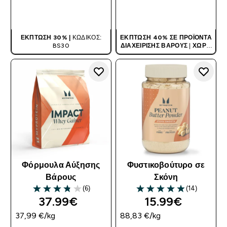
ΑΓΟΡΆ ΤΏΡΑ
ΑΓΟΡΆ ΤΏΡΑ
ΈΚΠΤΩΣΗ 30% |
ΚΩΔΙΚΌΣ:
ΈΚΠΤΩΣΗ 40% ΣΕ ΠΡΟΪΌΝΤΑ
BS30
ΔΙΑΧΕΊΡΙΣΗΣ ΒΆΡΟΥΣ
|
ΧΩΡΊΣ
ΚΩΔΙΚΌ
Φόρμουλα Αύξησης
Φυστικοβούτυρο σε
Βάρους
Σκόνη
(6)
(14)
3.83 out of 5 stars
4.93 out of 5 stars
37.99€‎
15.99€‎
37,99 €‎/kg
88,83 €‎/kg