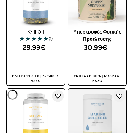
Krill Oil
Υπερτροφές Φυτικής
(1)
Προέλευσης
5 out of 5 stars
29.99€‎
30.99€‎
ΑΓΟΡΆ ΤΏΡΑ
ΑΓΟΡΆ ΤΏΡΑ
ΈΚΠΤΩΣΗ 30% |
ΚΩΔΙΚΌΣ:
ΈΚΠΤΩΣΗ 30% |
ΚΩΔΙΚΌΣ:
BS30
BS30