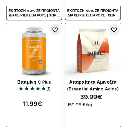
ΈΚΠΤΩΣΗ 40% ΣΕ ΠΡΟΪΌΝΤΑ
ΈΚΠΤΩΣΗ 40% ΣΕ ΠΡΟΪΌΝΤΑ
ΔΙΑΧΕΊΡΙΣΗΣ ΒΆΡΟΥΣ
|
ΧΩΡΊΣ
ΔΙΑΧΕΊΡΙΣΗΣ ΒΆΡΟΥΣ
|
ΧΩΡΊΣ
ΚΩΔΙΚΌ
ΚΩΔΙΚΌ
Βιταμίνη C Plus
Απαραίτητα Αμινοξέα
(1)
(Essential Amino Acids)
5 out of 5 stars
39.99€‎
11.99€‎
159,96 €‎/kg
ΑΓΟΡΆ ΤΏΡΑ
ΑΓΟΡΆ ΤΏΡΑ