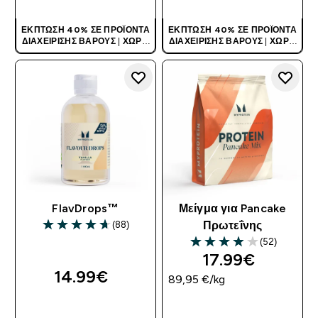
ΈΚΠΤΩΣΗ 40% ΣΕ ΠΡΟΪΌΝΤΑ
ΈΚΠΤΩΣΗ 40% ΣΕ ΠΡΟΪΌΝΤΑ
ΔΙΑΧΕΊΡΙΣΗΣ ΒΆΡΟΥΣ
|
ΧΩΡΊΣ
ΔΙΑΧΕΊΡΙΣΗΣ ΒΆΡΟΥΣ
|
ΧΩΡΊΣ
ΚΩΔΙΚΌ
ΚΩΔΙΚΌ
FlavDrops™
Μείγμα για Pancake
(88)
Πρωτεΐνης
4.69 out of 5 stars
(52)
3.92 out of 5 stars
17.99€‎
14.99€‎
89,95 €‎/kg
ΑΓΟΡΆ ΤΏΡΑ
ΑΓΟΡΆ ΤΏΡΑ