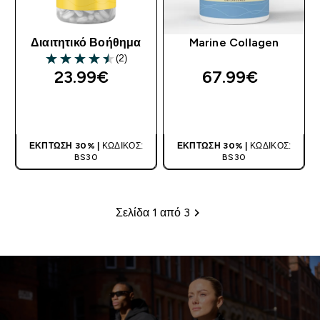
Διαιτητικό Βοήθημα
Marine Collagen
(2)
4.5 out of 5 stars
23.99€‎
67.99€‎
ΑΓΟΡΆ ΤΏΡΑ
ΑΓΟΡΆ ΤΏΡΑ
ΈΚΠΤΩΣΗ 30% |
ΚΩΔΙΚΌΣ:
ΈΚΠΤΩΣΗ 30% |
ΚΩΔΙΚΌΣ:
BS30
BS30
Σελίδα 1 από 3
Σελιδοποίηση