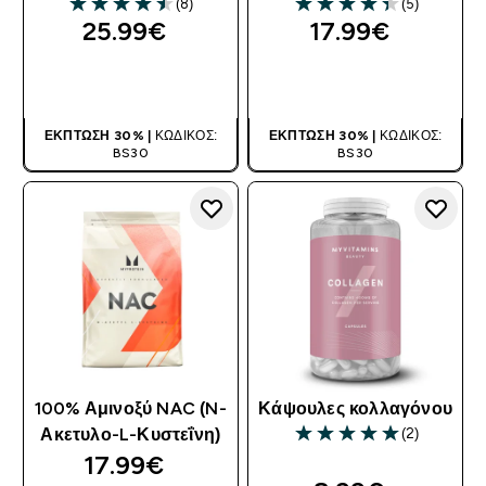
(8)
(5)
4.5 out of 5 stars
4.4 out of 5 stars
25.99€‎
17.99€‎
ΑΓΟΡΆ ΤΏΡΑ
ΑΓΟΡΆ ΤΏΡΑ
ΈΚΠΤΩΣΗ 30% |
ΚΩΔΙΚΌΣ:
ΈΚΠΤΩΣΗ 30% |
ΚΩΔΙΚΌΣ:
BS30
BS30
100% Αμινοξύ NAC (N-
Κάψουλες κολλαγόνου
(2)
Ακετυλο-L-Κυστεΐνη)
5 out of 5 stars
17.99€‎