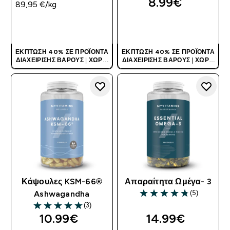
8.99€‎
89,95 €‎/kg
ΑΓΟΡΆ ΤΏΡΑ
ΑΓΟΡΆ ΤΏΡΑ
ΈΚΠΤΩΣΗ 40% ΣΕ ΠΡΟΪΌΝΤΑ
ΈΚΠΤΩΣΗ 40% ΣΕ ΠΡΟΪΌΝΤΑ
ΔΙΑΧΕΊΡΙΣΗΣ ΒΆΡΟΥΣ
|
ΧΩΡΊΣ
ΔΙΑΧΕΊΡΙΣΗΣ ΒΆΡΟΥΣ
|
ΧΩΡΊΣ
ΚΩΔΙΚΌ
ΚΩΔΙΚΌ
Κάψουλες KSM-66®
Απαραίτητα Ωμέγα- 3
(5)
Ashwagandha
4.8 out of 5 stars
(3)
5 out of 5 stars
10.99€‎
14.99€‎