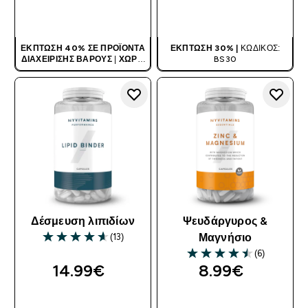
ΑΓΟΡΆ ΤΏΡΑ
ΑΓΟΡΆ ΤΏΡΑ
ΈΚΠΤΩΣΗ 40% ΣΕ ΠΡΟΪΌΝΤΑ
ΈΚΠΤΩΣΗ 30% |
ΚΩΔΙΚΌΣ:
ΔΙΑΧΕΊΡΙΣΗΣ ΒΆΡΟΥΣ
|
ΧΩΡΊΣ
BS30
ΚΩΔΙΚΌ
Δέσμευση λιπιδίων
Ψευδάργυρος &
(13)
Μαγνήσιο
4.62 out of 5 stars
(6)
4.5 out of 5 stars
14.99€‎
8.99€‎
ΑΓΟΡΆ ΤΏΡΑ
ΑΓΟΡΆ ΤΏΡΑ