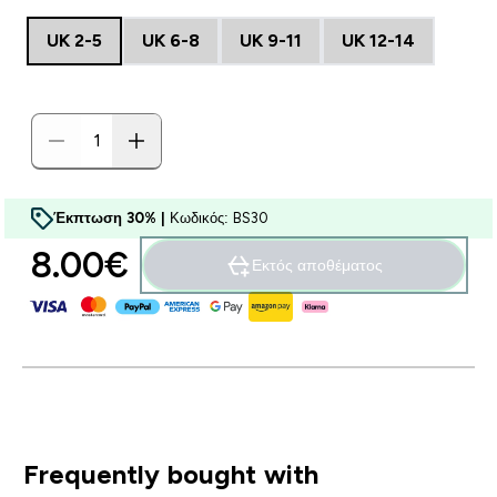
UK 2-5
UK 6-8
UK 9-11
UK 12-14
Έκπτωση 30% |
Κωδικός: BS30
8.00€‎
Εκτός αποθέματος
Frequently bought with