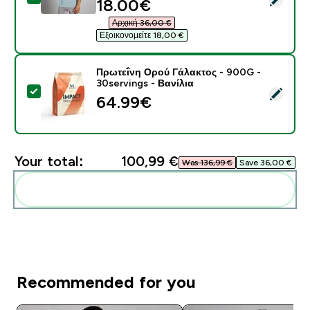
discounted price
18.00€‎
Αρχική 36,00 €‎
Εξοικονομείτε 18,00 €‎
Πρωτεΐνη Ορού Γάλακτος - 900G -
30servings - Βανίλια
Select this product - Πρωτεΐνη Ορού Γάλακτος - 900G 
64.99€‎
Your total:
100,99 €‎
Was 136,99 €‎
Save 36,00 €‎
Add these to your routine
Recommended for you