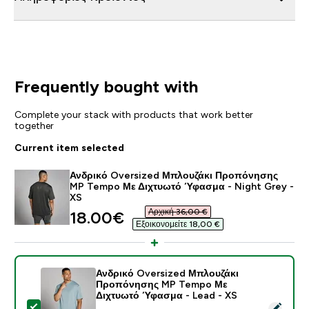
Frequently bought with
Complete your stack with products that work better
together
Current item selected
Ανδρικό Oversized Μπλουζάκι Προπόνησης
MP Tempo Με Διχτυωτό Ύφασμα - Night Grey -
XS
Αρχική 36,00 €‎
discounted price
18.00€‎
Εξοικονομείτε 18,00 €‎
Ανδρικό Oversized Μπλουζάκι
Προπόνησης MP Tempo Με
Διχτυωτό Ύφασμα - Lead - XS
Select this product - Ανδρικό Oversized Μπλουζάκι