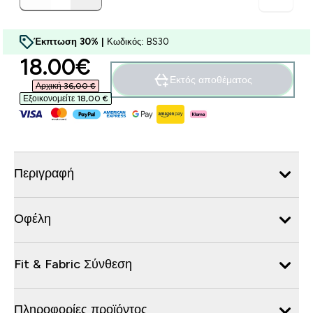
Έκπτωση 30% |
Κωδικός: BS30
discounted price
18.00€‎
Εκτός αποθέματος
Αρχική 36,00 €‎
Εξοικονομείτε 18,00 €‎
Περιγραφή
Οφέλη
Fit & Fabric Σύνθεση
Πληροφορίες προϊόντος