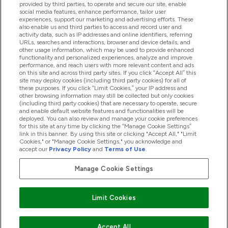
provided by third parties, to operate and secure our site, enable
Βοήθεια & Πληροφορίες
social media features, enhance performance, tailor user
experiences, support our marketing and advertising efforts. These
also enable us and third parties to access and record user and
activity data, such as IP addresses and online identifiers, referring
Προϊόντα
URLs, searches and interactions, browser and device details, and
other usage information, which may be used to provide enhanced
functionality and personalized experiences, analyze and improve
performance, and reach users with more relevant content and ads
on this site and across third party sites. If you click “Accept All” this
Εταιρικές Πληροφορίες
site may deploy cookies (including third party cookies) for all of
these purposes. If you click “Limit Cookies,” your IP address and
other browsing information may still be collected but only cookies
(including third party cookies) that are necessary to operate, secure
Εκπτώσεις & Ανταμοιβές
and enable default website features and functionalities will be
deployed. You can also review and manage your cookie preferences
for this site at any time by clicking the “Manage Cookie Settings”
link in this banner. By using this site or clicking "Accept All," "Limit
Cookies," or "Manage Cookie Settings," you acknowledge and
2026 The Hut.com Ltd
accept our
Privacy Policy
and
Terms of Use
.
Manage Cookie Settings
Pay with
Limit Cookies
Accept All