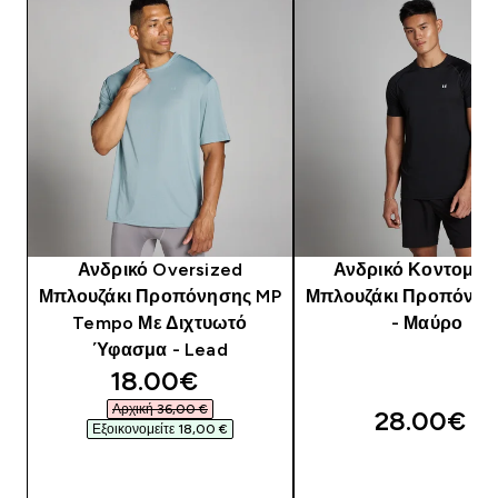
Ανδρικό Oversized
Ανδρικό Κοντομάν
Μπλουζάκι Προπόνησης MP
Μπλουζάκι Προπόνησ
Tempo Με Διχτυωτό
- Μαύρο
Ύφασμα - Lead
discounted price
18.00€‎
Αρχική 36,00 €‎
28.00€‎
Εξοικονομείτε 18,00 €‎
ΑΓΟΡΆ ΤΏΡΑ
ΑΓΟΡΆ ΤΏΡΑ