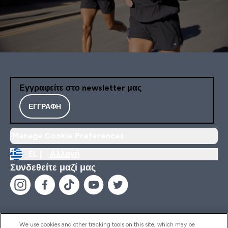
Εγγραφείτε στο newsletter μας
ΕΓΓΡΑΦΉ
Manage Cookie Preferences
EL |
Αλλαγή
Συνδεθείτε μαζί μας
We use cookies and other tracking tools on this site, which may be