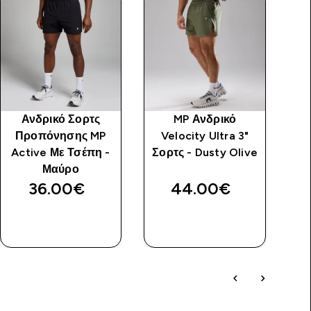
Ανδρικό Σορτς
MP Ανδρικό
Αν
Προπόνησης MP
Velocity Ultra 3"
MP
Active Με Τσέπη -
Σορτς - Dusty Olive
Μαύρο
36.00€‎
44.00€‎
ΑΓΟΡΆ
ΑΓΟΡΆ
ΤΏΡΑ
ΤΏΡΑ