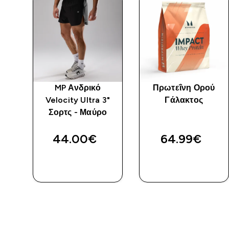
ς
MP Ανδρικό
Πρωτεΐνη Ορού
 Με
Velocity Ultra 3"
Γάλακτος
-
Σορτς - Μαύρο
44.00€‎
64.99€‎
ΑΓΟΡΆ
ΑΓΟΡΆ
ΤΏΡΑ
ΤΏΡΑ