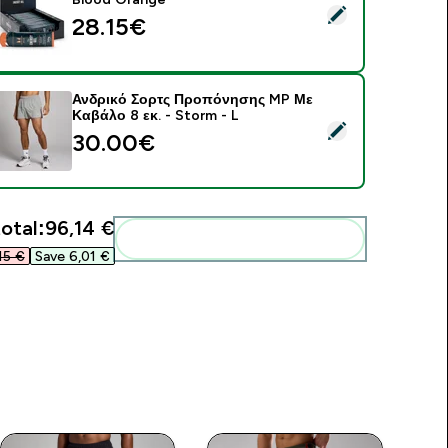
elect this product - Ενεργειακό Τζελ Elite - 20 x 70g - Blood 
28.15€‎
Ανδρικό Σορτς Προπόνησης MP Με
Καβάλο 8 εκ. - Storm - L
elect this product - Ανδρικό Σορτς Προπόνησης MP Με Καβάλο 
30.00€‎
otal:
96,14 €‎
Add these to your routine
5 €‎
Save 6,01 €‎