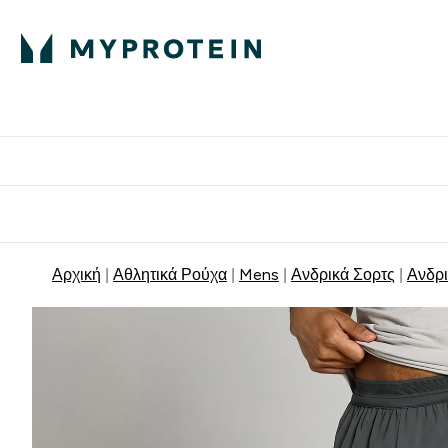
Πρωτεΐνη
Διατροφή
Α
Enter Πρωτεΐνη 
Ente
⌄
⌄
Δωρε
Αρχική
Αθλητικά Ρούχα
Mens
Ανδρικά Σορτς
Ανδρι