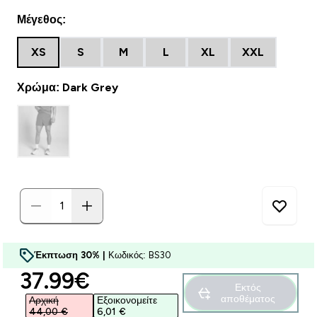
Μέγεθος:
XS
S
M
L
XL
XXL
Χρώμα: Dark Grey
Έκπτωση 30% |
Κωδικός: BS30
discounted price
37.99€‎
Εκτός
αποθέματος
Αρχική
Εξοικονομείτε
44,00 €‎
6,01 €‎