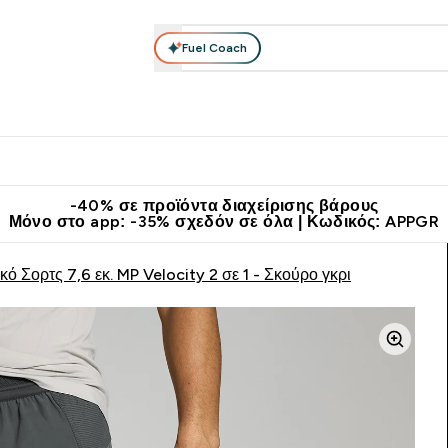
Fuel Coach
θλητικά Ρούχα
Βιταμίνες
Μπάρες, Τρόφιμα & Ροφήματα
submenu
r Διατροφή submenu
Enter Αθλητικά Ρούχα submenu
Enter Βιταμίνες submenu
Enter
⌄
⌄
⌄
άν Μεταφορικά στα 60€
Κατεβάστε την εφαρμογή Myprotein
Κερ
-40% σε προϊόντα διαχείρισης βάρους
Μόνο στο app: -35% σχεδόν σε όλα | Κωδικός: APPGR
κό Σορτς 7,6 εκ. MP Velocity 2 σε 1 - Σκούρο γκρι