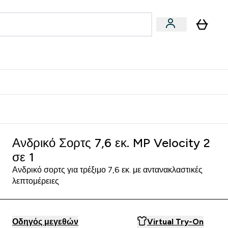
Vegan
Αθλητική Απόδοση
 Μπάρες, Τρόφιμα & Ροφήματα submenu
Enter Vegan submenu
Enter Αθλητική Απόδοση submenu
⌄
⌄
δίστε 15€
Ανδρικό Σορτς 7,6 εκ. MP Velocity 2
σε 1
Ανδρικό σορτς για τρέξιμο 7,6 εκ. με αντανακλαστικές
λεπτομέρειες
Οδηγός μεγεθών
Virtual Try-On