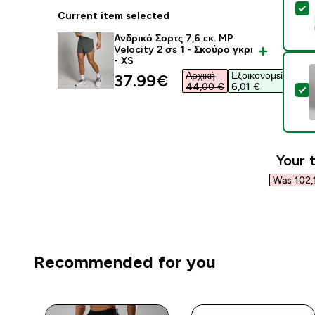
S
Current item selected
Ανδρικό Σορτς 7,6 εκ. MP
Velocity 2 σε 1 - Σκούρο γκρι
- XS
Αρχική
Εξοικονομείτε
discounted price
37.99€‎
44,00 €‎
6,01 €‎
S
Your t
Was 102,1
Recommended for you