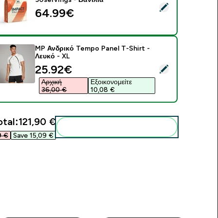
elect this product - Πρωτεΐνη Ορού Γάλακτος - 900G - 30servi
64.99€‎
MP Ανδρικό Tempo Panel T-Shirt -
Λευκό - XL
discounted price
25.92€‎
elect this product - MP Ανδρικό Tempo Panel T-Shirt - Λευκό 
Αρχική
Εξοικονομείτε
36,00 €‎
10,08 €‎
otal:
121,90 €‎
Add these to your routine
 €‎
Save 15,09 €‎