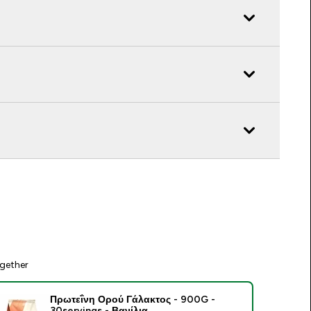
gether
Πρωτεΐνη Ορού Γάλακτος - 900G -
30servings - Βανίλια