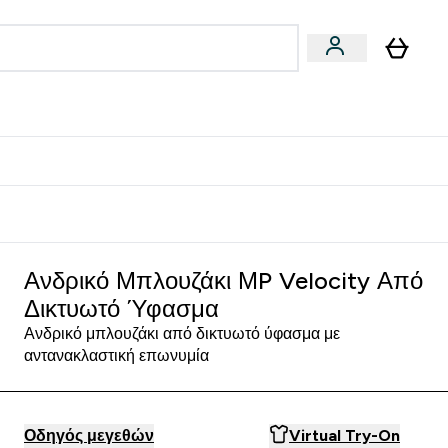
Vegan
Αθλητική Απόδοση
 Μπάρες, Τρόφιμα & Ροφήματα submenu
Enter Vegan submenu
Enter Αθλητική Απόδοση submenu
⌄
⌄
δίστε 15€
φασμα - Σκούρο γκρι
Ανδρικό Μπλουζάκι ΜP Velocity Από
Δικτυωτό Ύφασμα
Ανδρικό μπλουζάκι από δικτυωτό ύφασμα με
αντανακλαστική επωνυμία
Οδηγός μεγεθών
Virtual Try-On