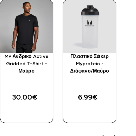
MP Ανδρικό Active
Πλαστικό Σέικερ
Gridded T-Shirt -
Myprotein -
Μαύρο
Διάφανο/Μαύρο
Π
30.00€‎
6.99€‎
ΑΓΟΡΆ
ΑΓΟΡΆ
ΤΏΡΑ
ΤΏΡΑ