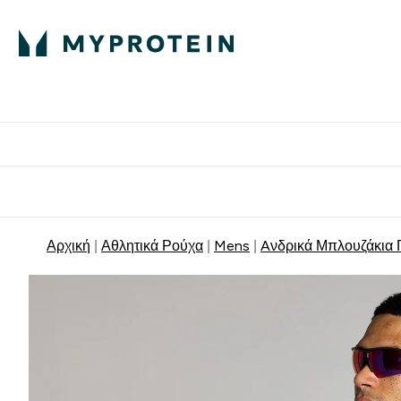
Πρωτεΐνη
Διατροφή
Α
Enter Πρωτεΐνη 
Ente
⌄
⌄
Δωρε
Αρχική
Αθλητικά Ρούχα
Mens
Aνδρικά Μπλουζάκια 