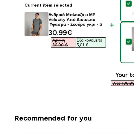
S
Current item selected
Ανδρικό Μπλουζάκι ΜP
Velocity Από Δικτυωτό
Ύφασμα - Σκούρο γκρι - S
discounted price
30.99€‎
Αρχική
Εξοικονομείτε
S
36,00 €‎
5,01 €‎
Your t
Was 136,99
Recommended for you