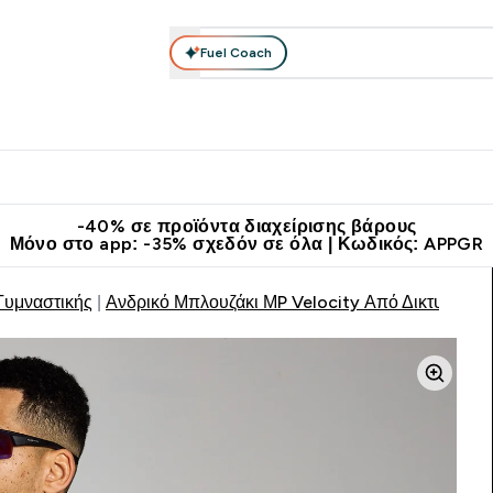
Fuel Coach
θλητικά Ρούχα
Βιταμίνες
Μπάρες, Τρόφιμα & Ροφήματα
submenu
r Διατροφή submenu
Enter Αθλητικά Ρούχα submenu
Enter Βιταμίνες submenu
Enter
⌄
⌄
⌄
άν Μεταφορικά στα 60€
Κατεβάστε την εφαρμογή Myprotein
Κερ
-40% σε προϊόντα διαχείρισης βάρους
Μόνο στο app: -35% σχεδόν σε όλα | Κωδικός: APPGR
Γυμναστικής
Ανδρικό Μπλουζάκι ΜP Velocity Από Δικτυωτό Ύ