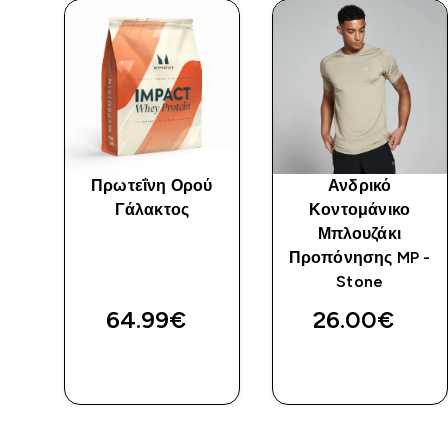
Πρωτεΐνη Ορού
Ανδρικό
Γάλακτος
Κοντομάνικο
Μπλουζάκι
 -
Προπόνησης MP -
Stone
64.99€‎
26.00€‎
ΑΓΟΡΆ
ΑΓΟΡΆ
ΤΏΡΑ
ΤΏΡΑ