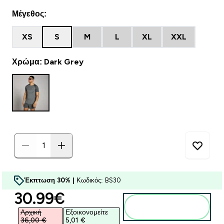
Μέγεθος:
XS
S
M
L
XL
XXL
Χρώμα: Dark Grey
Έκπτωση 30% |
Κωδικός: BS30
discounted price
30.99€‎
Προσθήκη στο
καλάθι
Αρχική
Εξοικονομείτε
36,00 €‎
5,01 €‎