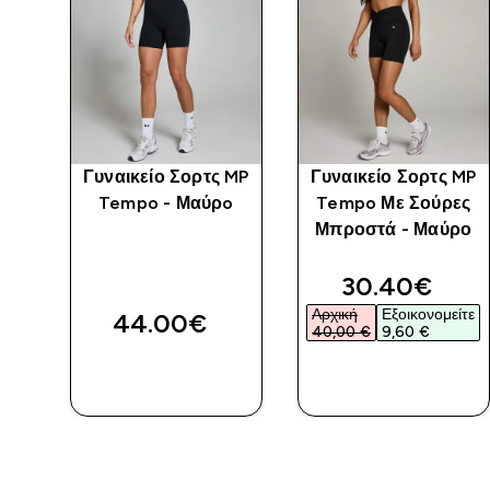
άν
Γυναικείο Σορτς MP
Γυναικείο Σορτς MP
ίς
Tempo - Μαύρo
Tempo Με Σούρες
 -
Μπροστά - Μαύρο
d price
discounted 
30.40€‎
ίτε
Αρχική
Εξοικονομείτε
44.00€‎
40,00 €‎
9,60 €‎
ΑΓΟΡΆ
ΑΓΟΡΆ
ΤΏΡΑ
ΤΏΡΑ