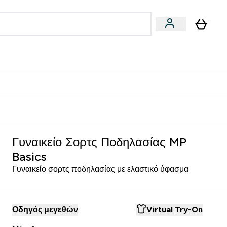
Vegan
Αθλητική Απόδοση
 Μπάρες, Τρόφιμα & Ροφήματα submenu
Enter Vegan submenu
Enter Αθλητική Απόδοση submenu
⌄
⌄
δίστε 15€
Γυναικείο Σορτς Ποδηλασίας MP
Basics
Γυναικείο σορτς ποδηλασίας με ελαστικό ύφασμα
Οδηγός μεγεθών
Virtual Try-On