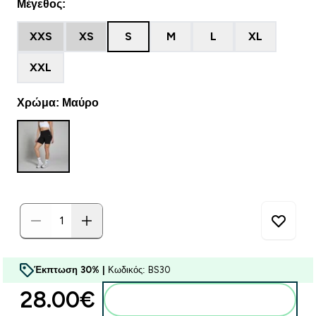
Μέγεθος:
XXS
XS
S
M
L
XL
XXL
Χρώμα: Μαύρο
Έκπτωση 30% |
Κωδικός: BS30
28.00€‎
Προσθήκη στο καλάθι