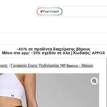
Fuel Coach
θλητικά Ρούχα
Βιταμίνες
Μπάρες, Τρόφιμα & Ροφήματα
submenu
r Διατροφή submenu
Enter Αθλητικά Ρούχα submenu
Enter Βιταμίνες submenu
Enter
⌄
⌄
⌄
άν Μεταφορικά στα 60€
Κατεβάστε την εφαρμογή Myprotein
Κερ
-40% σε προϊόντα διαχείρισης βάρους
Μόνο στο app: -35% σχεδόν σε όλα | Κωδικός: APPGR
Σορτς
Γυναικείο Σορτς Ποδηλασίας MP Basics - Μαύρο