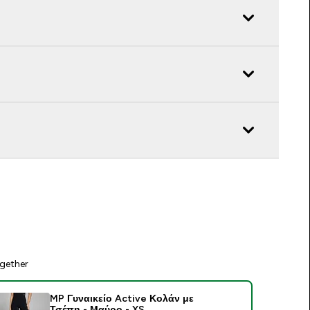
gether
MP Γυναικείο Active Κολάν με
Τσέπη - Μαύρο - XS