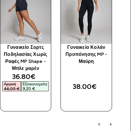
Γυναικείο Σορτς
Γυναικείο Κολάν
Ποδηλασίας Χωρίς
Προπόνησης MP -
Α
Ραφές MP Shape -
Μαύρη
Μπλε μαρέν
price
discounted price
36.80€‎
Αρχική
Εξοικονομείτε
38.00€‎
46,00 €‎
9,20 €‎
ΑΓΟΡΆ
ΑΓΟΡΆ
ΤΏΡΑ
ΤΏΡΑ