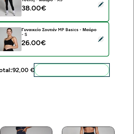
elect this product - MP Γυναικείο Active Κολάν με Τσέπη - Μα
38.00€‎
Γυναικείο Σουτιέν MP Basics - Μαύρο
- S
elect this product - Γυναικείο Σουτιέν MP Basics - Μαύρο - S
26.00€‎
otal:
92,00 €‎
Add these to your routine