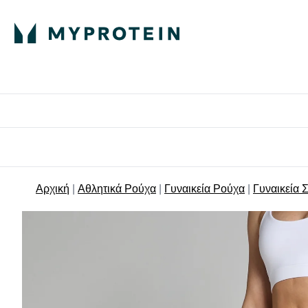
Πρωτεΐνη
Διατροφή
Α
Enter Πρωτεΐνη 
Ente
⌄
⌄
Δωρε
Αρχική
Αθλητικά Ρούχα
Γυναικεία Ρούχα
Γυναικεία 