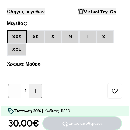
Οδηγός μεγεθών
Virtual Try-On
Μέγεθος:
XXS
XS
S
M
L
XL
XXL
Χρώμα: Μαύρο
Έκπτωση 30% |
Κωδικός: BS30
30.00€‎
Εκτός αποθέματος