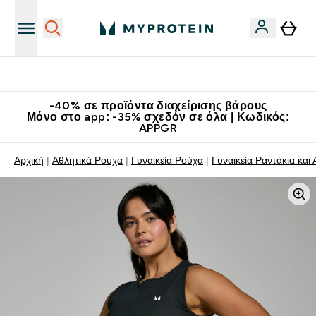
Κατεβάστε την εφαρμογή Myprotein
-40% σε προϊόντα διαχείρισης βάρους
Μόνο στο app: -35% σχεδόν σε όλα | Κωδικός:
APPGR
Αρχική
Αθλητικά Ρούχα
Γυναικεία Ρούχα
Γυναικεία Ραντάκια και