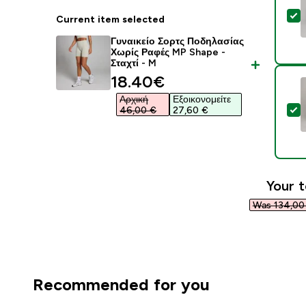
S
Current item selected
Γυναικείο Σορτς Ποδηλασίας
Χωρίς Ραφές MP Shape -
Σταχτί - M
discounted price
18.40€‎
Αρχική
Εξοικονομείτε
S
46,00 €‎
27,60 €‎
Your t
Was 134,00 
Recommended for you