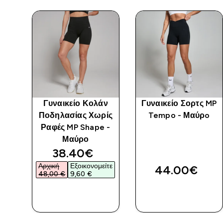
ς
Γυναικείο Κολάν
Γυναικείο Σορτς MP
ίς
Ποδηλασίας Χωρίς
Tempo - Μαύρo
 -
Ραφές MP Shape -
Μαύρο
ed price
discounted price
38.40€‎
ίτε
Αρχική
Εξοικονομείτε
44.00€‎
48,00 €‎
9,60 €‎
ΑΓΟΡΆ
ΑΓΟΡΆ
ΤΏΡΑ
ΤΏΡΑ