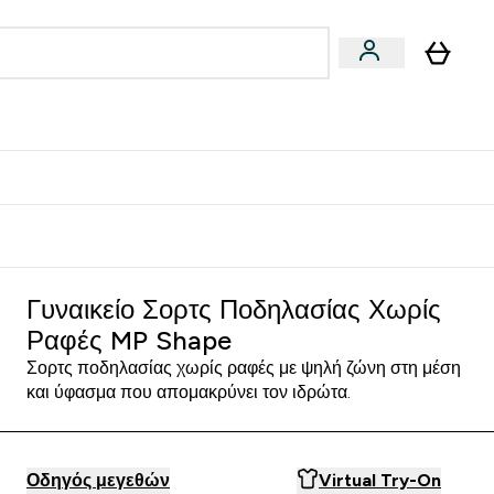
Vegan
Αθλητική Απόδοση
 Μπάρες, Τρόφιμα & Ροφήματα submenu
Enter Vegan submenu
Enter Αθλητική Απόδοση submenu
⌄
⌄
δίστε 15€
Γυναικείο Σορτς Ποδηλασίας Χωρίς
Ραφές MP Shape
Σορτς ποδηλασίας χωρίς ραφές με ψηλή ζώνη στη μέση
και ύφασμα που απομακρύνει τον ιδρώτα.
Οδηγός μεγεθών
Virtual Try-On