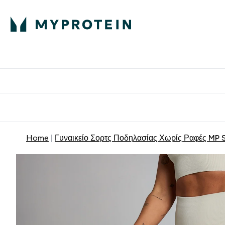
Πρωτεΐνη
Διατροφή
Α
Enter Πρωτεΐνη 
Ente
⌄
⌄
Δωρε
Home
Γυναικείο Σορτς Ποδηλασίας Χωρίς Ραφές MP S