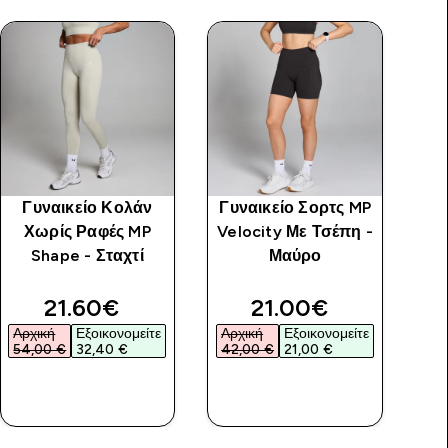
Γυναικείο Κολάν
Γυναικείο Σορτς MP
Χωρίς Ραφές MP
Velocity Με Τσέπη -
Πο
Shape - Σταχτί
Μαύρο
Ρ
discounted price
discounted price
21.60€‎
21.00€‎
Αρχική
Εξοικονομείτε
Αρχική
Εξοικονομείτε
Αρ
54,00 €‎
32,40 €‎
42,00 €‎
21,00 €‎
46
ΑΓΟΡΆ
ΑΓΟΡΆ
ΤΏΡΑ
ΤΏΡΑ