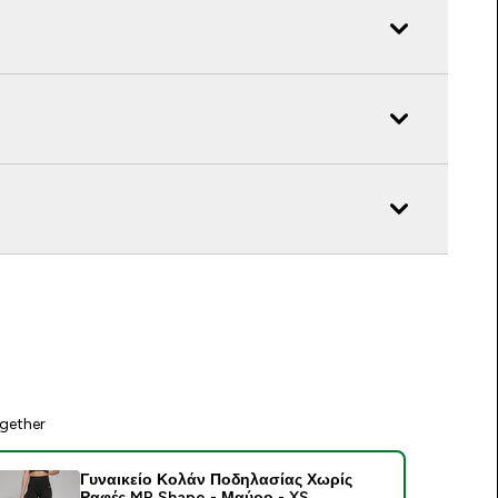
gether
Γυναικείο Κολάν Ποδηλασίας Χωρίς
Ραφές MP Shape - Μαύρο - XS