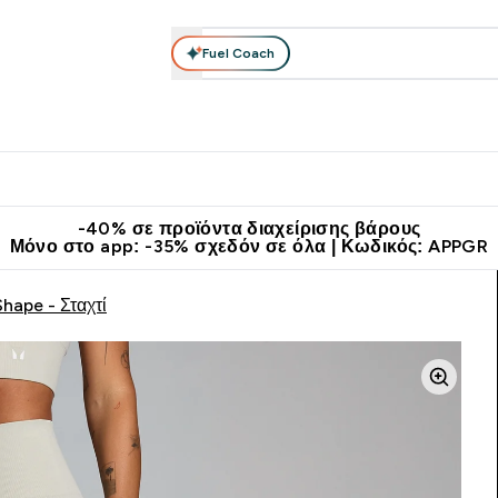
Fuel Coach
θλητικά Ρούχα
Βιταμίνες
Μπάρες, Τρόφιμα & Ροφήματα
submenu
r Διατροφή submenu
Enter Αθλητικά Ρούχα submenu
Enter Βιταμίνες submenu
Enter
⌄
⌄
⌄
άν Μεταφορικά στα 60€
Κατεβάστε την εφαρμογή Myprotein
Κερ
-40% σε προϊόντα διαχείρισης βάρους
Μόνο στο app: -35% σχεδόν σε όλα | Κωδικός: APPGR
hape - Σταχτί