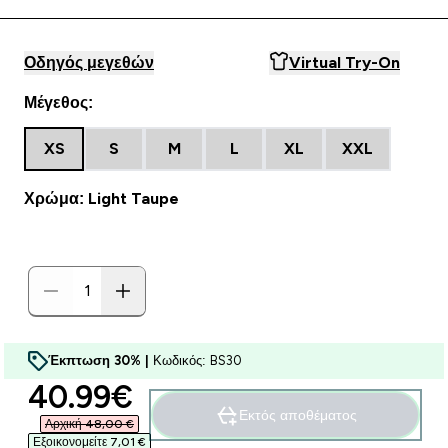
Οδηγός μεγεθών
Virtual Try-On
Μέγεθος:
XS
S
M
L
XL
XXL
Χρώμα: Light Taupe
Έκπτωση 30% |
Κωδικός: BS30
discounted price
40.99€‎
Εκτός αποθέματος
Αρχική 48,00 €‎
Εξοικονομείτε 7,01 €‎