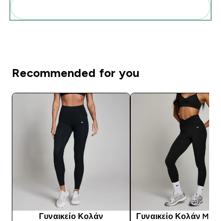
Add these to your routine
Recommended for you
Γυναικείο Κολάν
Γυναικείο Κολάν MP 