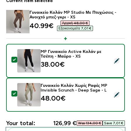
Current item selected
Γυναικείο Κολάν MP Studio Με Πτυχώσεις -
Ανοιχτό μπεζ-γκρι - XS
Αρχική 48,00 €‎
discounted price
40.99€‎
Εξοικονομείτε 7,01 €‎
MP Γυναικείο Active Κολάν με
Τσέπη - Μαύρο - XS
Select this product - MP Γυναικείο Active Κολάν με Τ
38.00€‎
Γυναικείο Κολάν Χωρίς Ραφές MP
Invisible Scrunch - Deep Sage - L
Select this product - Γυναικείο Κολάν Χωρίς Ραφές MP
48.00€‎
Your total:
126,99 €‎
Was 134,00 €‎
Save 7,01 €‎