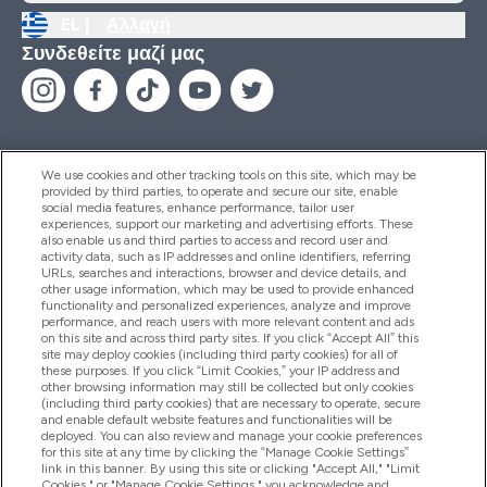
EL |
Αλλαγή
Συνδεθείτε μαζί μας
We use cookies and other tracking tools on this site, which may be
provided by third parties, to operate and secure our site, enable
Βοήθεια & Πληροφορίες
social media features, enhance performance, tailor user
experiences, support our marketing and advertising efforts. These
also enable us and third parties to access and record user and
activity data, such as IP addresses and online identifiers, referring
Προϊόντα
URLs, searches and interactions, browser and device details, and
other usage information, which may be used to provide enhanced
functionality and personalized experiences, analyze and improve
performance, and reach users with more relevant content and ads
on this site and across third party sites. If you click “Accept All” this
Εταιρικές Πληροφορίες
site may deploy cookies (including third party cookies) for all of
these purposes. If you click “Limit Cookies,” your IP address and
other browsing information may still be collected but only cookies
(including third party cookies) that are necessary to operate, secure
Εκπτώσεις & Ανταμοιβές
and enable default website features and functionalities will be
deployed. You can also review and manage your cookie preferences
for this site at any time by clicking the “Manage Cookie Settings”
link in this banner. By using this site or clicking "Accept All," "Limit
Cookies," or "Manage Cookie Settings," you acknowledge and