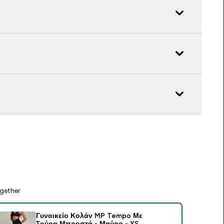
gether
Γυναικείο Κολάν MP Tempo Με
Σούρα Μπροστά - Μαύρο - XS