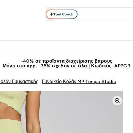
Fuel Coach
θλητικά Ρούχα
Βιταμίνες
Μπάρες, Τρόφιμα & Ροφήματα
submenu
r Διατροφή submenu
Enter Αθλητικά Ρούχα submenu
Enter Βιταμίνες submenu
Enter
⌄
⌄
⌄
άν Μεταφορικά στα 60€
Κατεβάστε την εφαρμογή Myprotein
Κερ
-40% σε προϊόντα διαχείρισης βάρους
Μόνο στο app: -35% σχεδόν σε όλα | Κωδικός: APPGR
Κολάν Γυμναστικής
Γυναικείο Κολάν MP Tempo Studio