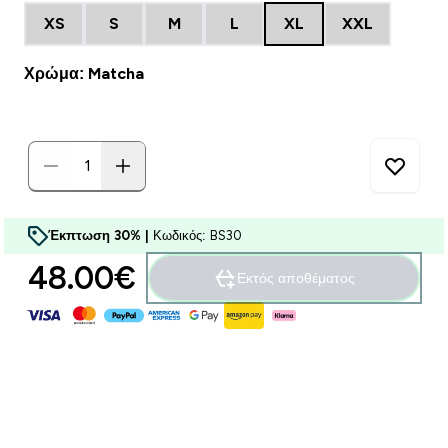
XS
S
M
L
XL
XXL
Χρώμα: Matcha
Έκπτωση 30% |
Κωδικός: BS30
48.00€‎
Εκτός αποθέματος