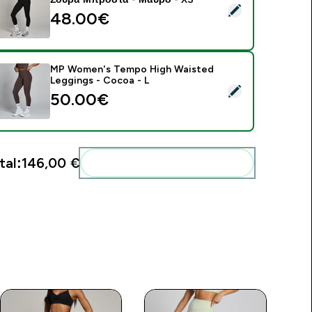
elect this product - Γυναικείο Κολάν MP Tempo Με Σούρα Μπ
48.00€‎
MP Women's Tempo High Waisted
Leggings - Cocoa - L
elect this product - MP Women's Tempo High Waisted Leggin
50.00€‎
tal:
146,00 €‎
Add these to your routine