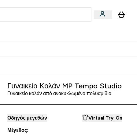
Vegan
Αθλητική Απόδοση
 Μπάρες, Τρόφιμα & Ροφήματα submenu
Enter Vegan submenu
Enter Αθλητική Απόδοση submenu
⌄
⌄
δίστε 15€
Γυναικείο Κολάν MP Tempo Studio
Γυναικείο κολάν από ανακυκλωμένο πολυαμίδιο
Οδηγός μεγεθών
Virtual Try-On
Μέγεθος: