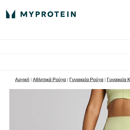
Πρωτεΐνη
Διατροφή
Α
Enter Πρωτεΐνη 
Ente
⌄
⌄
Δωρε
Αρχική
Αθλητικά Ρούχα
Γυναικεία Ρούχα
Γυναικεία 