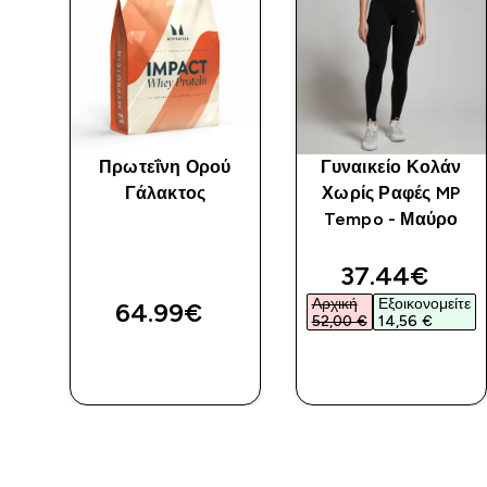
 MP
Πρωτεΐνη Ορού
Γυναικείο Κολάν
ς -
Γάλακτος
Χωρίς Ραφές MP
Tempo - Μαύρο
discounted 
37.44€‎
Αρχική
Εξοικονομείτε
64.99€‎
52,00 €‎
14,56 €‎
ΑΓΟΡΆ
ΑΓΟΡΆ
ΤΏΡΑ
ΤΏΡΑ