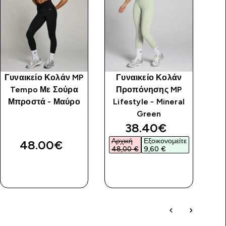
Γυναικείο Κολάν MP
Γυναικείο Κολάν
Γ
Tempo Με Σούρα
Προπόνησης MP
Μπροστά - Μαύρο
Lifestyle - Mineral
Green
Ra
price
discounted price
38.40€‎
Αρχική
Εξοικονομείτε
48.00€‎
48,00 €‎
9,60 €‎
ΑΓΟΡΆ
ΑΓΟΡΆ
ΤΏΡΑ
ΤΏΡΑ