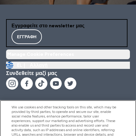
Εγγραφείτε στο newsletter μας
ΕΓΓΡΑΦΉ
Manage Cookie Preferences
EL |
Αλλαγή
Συνδεθείτε μαζί μας
We use cookies and other tracking tools on this site, which may be
provided by third parties, to operate and secure our site, enable
Βοήθεια & Πληροφορίες
social media features, enhance performance, tailor user
experiences, support our marketing and advertising efforts. These
also enable us and third parties to access and record user and
activity data, such as IP addresses and online identifiers, referring
Προϊόντα
URLs, searches and interactions, browser and device details, and