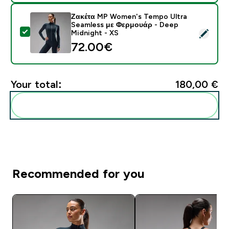
Ζακέτα MP Women's Tempo Ultra
Seamless με Φερμουάρ - Deep
Select this product - Ζακέτα MP Women's Tempo Ultr
Midnight - XS
72.00€‎
Your total:
180,00 €‎
Add these to your routine
Recommended for you