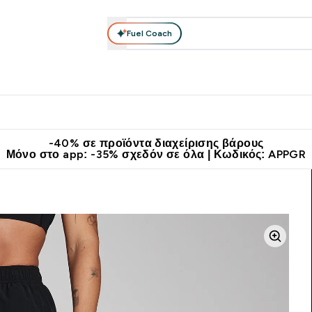
Fuel Coach
θλητικά Ρούχα
Βιταμίνες
Μπάρες, Τρόφιμα & Ροφήματα
submenu
r Διατροφή submenu
Enter Αθλητικά Ρούχα submenu
Enter Βιταμίνες submenu
Enter
⌄
⌄
⌄
άν Μεταφορικά στα 60€
Κατεβάστε την εφαρμογή Myprotein
Κερ
-40% σε προϊόντα διαχείρισης βάρους
Μόνο στο app: -35% σχεδόν σε όλα | Κωδικός: APPGR