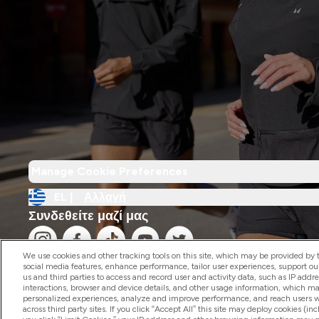
Manage Cookie Preferences
EL |
Αλλαγή
Συνδεθείτε μαζί μας
We use cookies and other tracking tools on this site, which may be provided by th
social media features, enhance performance, tailor user experiences, support ou
us and third parties to access and record user and activity data, such as IP addr
interactions, browser and device details, and other usage information, which m
personalized experiences, analyze and improve performance, and reach users wi
2026 The Hut.com Ltd
across third party sites. If you click “Accept All” this site may deploy cookies (inc