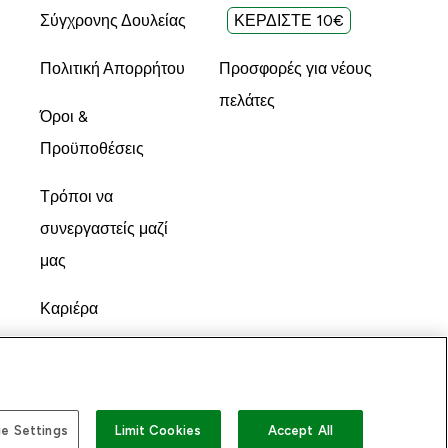
Σύγχρονης Δουλείας
ΚΕΡΔΙΣΤΕ 10€
Πολιτική Απορρήτου
Προσφορές για νέους
πελάτες
Όροι &
Προϋποθέσεις
Τρόποι να
συνεργαστείς μαζί
μας
Καριέρα
e Settings
Limit Cookies
Accept All