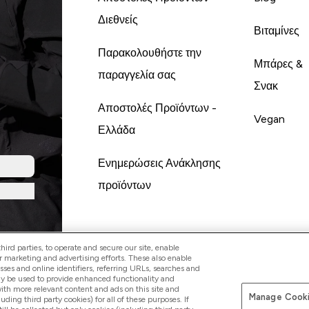
Διεθνείς
Βιταμίνες
Παρακολουθήστε την
Μπάρες &
παραγγελία σας
Σνακ
Αποστολές Προϊόντων -
Vegan
Ελλάδα
Ενημερώσεις Ανάκλησης
προϊόντων
ird parties, to operate and secure our site, enable
r marketing and advertising efforts. These also enable
esses and online identifiers, referring URLs, searches and
ay be used to provide enhanced functionality and
th more relevant content and ads on this site and
Manage Cooki
Pay with
luding third party cookies) for all of these purposes. If