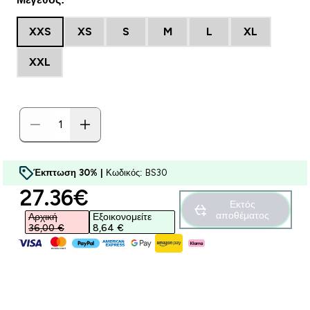
XXS
XS
S
M
L
XL
XXL
Έκπτωση 30% |
Κωδικός: BS30
discounted price
27.36€‎
Εκτός
αποθέματος
Αρχική
Εξοικονομείτε
36,00 €‎
8,64 €‎