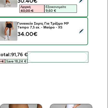
discounted price
30.40€‎
Αρχική
Εξοικονομείτε
40,00 €‎
9,60 €‎
Γυναικείο Σορτς Για Τρέξιμο MP
Tempo 7,5 εκ. - Μαύρο - XS
elect this product - Γυναικείο Σορτς Για Τρέξιμο MP Tempo 7,5
34.00€‎
total:
91,76 €‎
Add these to your routine
 €‎
Save 18,24 €‎