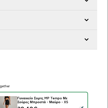
gether
Γυναικείο Σορτς MP Tempo Με
Σούρες Μπροστά - Μαύρο - XS
elect this product - Γυναικείο Σορτς MP Tempo Με Σούρες Μ