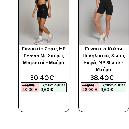
Για
Γυναικείο Σορτς MP
Γυναικείο Κολάν
po
Tempo Με Σούρες
Ποδηλασίας Χωρίς
ο
Μπροστά - Μαύρο
Ραφές MP Shape -
Μαύρο
discounted price
discounted 
30.40€‎
38.40€‎
Αρχική
Εξοικονομείτε
Αρχική
Εξοικονομείτε
40,00 €‎
9,60 €‎
48,00 €‎
9,60 €‎
ΑΓΟΡΆ
ΑΓΟΡΆ
ΤΏΡΑ
ΤΏΡΑ