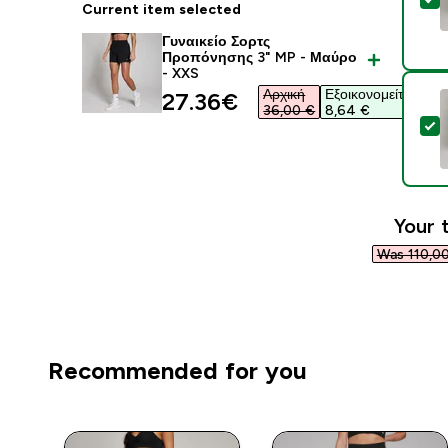
Current item selected
Γυναικείο Σορτς
Προπόνησης 3" MP - Μαύρο
- XXS
Αρχική
Εξοικονομείτε
discounted price
27.36€‎
36,00 €‎
8,64 €‎
S
Your 
Was 110,00
Recommended for you