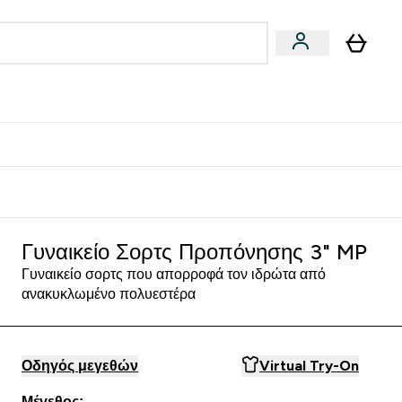
Vegan
Αθλητική Απόδοση
 Μπάρες, Τρόφιμα & Ροφήματα submenu
Enter Vegan submenu
Enter Αθλητική Απόδοση submenu
⌄
⌄
δίστε 15€
Γυναικείο Σορτς Προπόνησης 3" MP
Γυναικείο σορτς που απορροφά τον ιδρώτα από
ανακυκλωμένο πολυεστέρα
Οδηγός μεγεθών
Virtual Try-On
Μέγεθος: