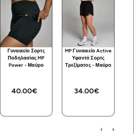
Γυναικείο Σορτς
MP Γυναικείο Active
Γ
Ποδηλασίας MP
Υφαντό Σορτς
Power - Μαύρο
Τρεξίματος - Μαύρο
price
40.00€‎
34.00€‎
ΑΓΟΡΆ
ΑΓΟΡΆ
ΤΏΡΑ
ΤΏΡΑ