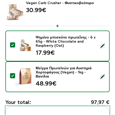
Vegan Carb Crusher - Φυστικοβούτυρο
30.99€‎
Ψημένο μπισκότο πρωτεΐνης - 6 x
65g - White Chocolate and
Select this product - Ψημένο μπισκότο πρωτεΐνης - 6
Raspberry (Oat)
17.99€‎
Μείγμα Πρωτεϊνών για Αυστηρά
Χορτοφάγους (Vegan) - 1kg -
Select this product - Μείγμα Πρωτεϊνών για Αυστηρά Χ
Βανίλια
48.99€‎
Your total:
97,97 €‎
Add these to your routine