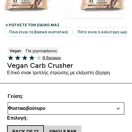
Vegan
Για χορτοφάγους
8 customer reviews
8 Reviews
4 out of 5 stars
Vegan Carb Crusher
Επικό σνακ τριπλής στρώσης με ελάχιστη ζάχαρη
Γεύση:
Επιλογή:
PACK OF 12
SINGLE BAR