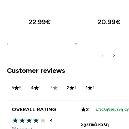
22.99€‎
20.99€‎
ΑΓΟΡΆ ΤΏΡΑ
ΑΓΟΡΆ ΤΏΡΑ
Customer reviews
5
5
4
1
3
2
1
1
1
OVERALL RATING
2
Επαληθευμένη α
4
4 out of 5 stars
Σχετικά καλη
(8 reviews)