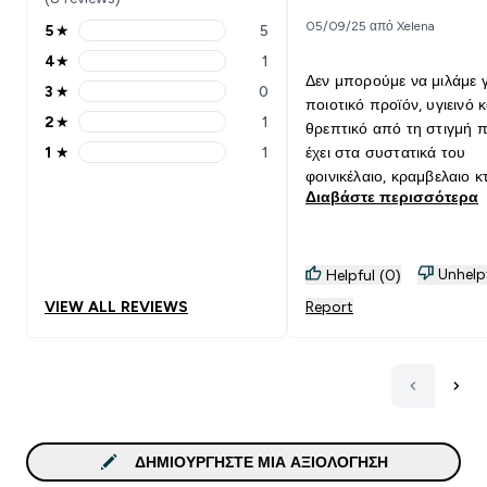
05/09/25 από Xelena
5
★
5
5 stars rating 5 reviews
4
★
1
4 stars rating 1 reviews
Δεν μπορούμε να μιλάμε γ
3
★
0
3 stars rating 0 reviews
ποιοτικό προϊόν, υγιεινό κ
2
★
1
θρεπτικό από τη στιγμή 
2 stars rating 1 reviews
1
★
1
έχει στα συστατικά του
1 stars rating 1 reviews
φοινικέλαιο, κραμβελαιο κτ
Διαβάστε περισσότερα
Από γεύση σχετικά προς
αρκετά καλή ... Φροντιστε
λιγακι,..έχετε πάντα πολύ
εκπτώσεις και σας
Unhelp
Helpful (0)
ευχαριστούμε πολύ γι'αυτ
VIEW ALL REVIEWS
Report
ΔΗΜΙΟΥΡΓΉΣΤΕ ΜΙΑ ΑΞΙΟΛΌΓΗΣΗ