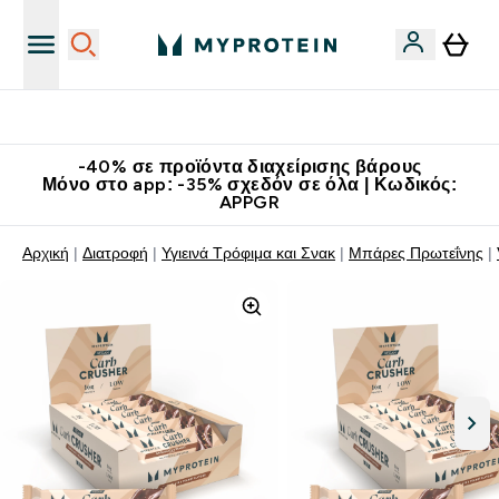
Κατεβάστε την εφαρμογή Myprotein
-40% σε προϊόντα διαχείρισης βάρους
Μόνο στο app: -35% σχεδόν σε όλα | Κωδικός:
APPGR
Αρχική
Διατροφή
Υγιεινά Τρόφιμα και Σνακ
Μπάρες Πρωτεΐνης