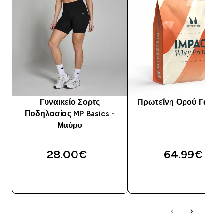
Γυναικείο Σορτς
Πρωτεΐνη Ορού Γάλα
Ποδηλασίας MP Basics -
Μαύρο
28.00€‎
64.99€‎
ΑΓΟΡΆ ΤΏΡΑ
ΑΓΟΡΆ ΤΏΡΑ