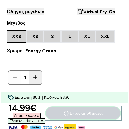
Οδηγός μεγεθών
Virtual Try-On
Μέγεθος:
XXS
XS
S
L
XL
XXL
Χρώμα: Energy Green
Έκπτωση 30% |
Κωδικός: BS30
discounted price
14.99€‎
Εκτός αποθέματος
Αρχική 38,00 €‎
Εξοικονομείτε 23,01 €‎