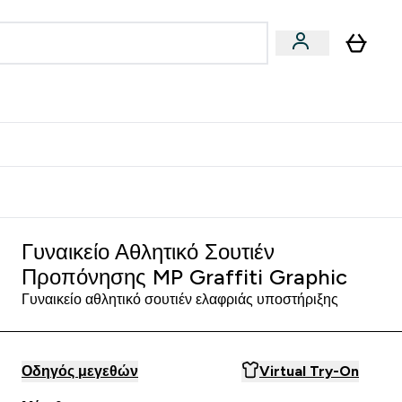
Vegan
Αθλητική Απόδοση
 Μπάρες, Τρόφιμα & Ροφήματα submenu
Enter Vegan submenu
Enter Αθλητική Απόδοση submenu
⌄
⌄
δίστε 15€
ti Graphic - Graphite
Γυναικείο Αθλητικό Σουτιέν
Προπόνησης MP Graffiti Graphic
Γυναικείο αθλητικό σουτιέν ελαφριάς υποστήριξης
Οδηγός μεγεθών
Virtual Try-On