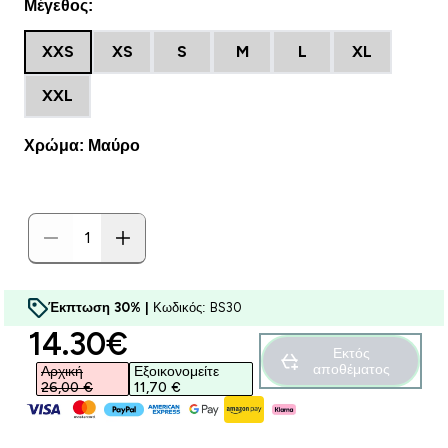
Μέγεθος:
XXS
XS
S
M
L
XL
XXL
Χρώμα: Μαύρο
Έκπτωση 30% |
Κωδικός: BS30
discounted price
14.30€‎
Εκτός
αποθέματος
Αρχική
Εξοικονομείτε
26,00 €‎
11,70 €‎