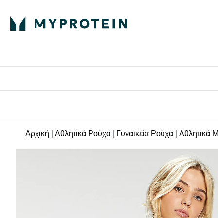
Πρωτεΐνη
Διατροφή
Α
Enter Πρωτεΐνη 
Ente
⌄
⌄
Δωρε
Αρχική
Αθλητικά Ρούχα
Γυναικεία Ρούχα
Αθλητικά 