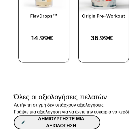
ό
FlavDrops™
Origin Pre-Workout
n -
ο
14.99€‎
36.99€‎
ΑΓΟΡΆ
ΑΓΟΡΆ
ΤΏΡΑ
ΤΏΡΑ
Όλες οι αξιολογήσεις πελατών
Αυτήν τη στιγμή δεν υπάρχουν αξιολογήσεις.
Γράψτε μια αξιολόγηση για να έχετε την ευκαιρία να κερδ
ΔΗΜΙΟΥΡΓΉΣΤΕ ΜΙΑ
ΑΞΙΟΛΌΓΗΣΗ