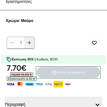
δραστηριότητες
Χρώμα: Μαύρο
Έκπτωση 30% |
Κωδικός: BS30
discounted price
7.70€‎
Εκτός αποθέματος
Αρχική 14,00 €‎
Εξοικονομείτε 6,30 €‎
Περιγραφή