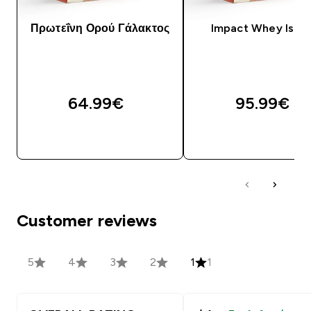
Πρωτεΐνη Ορού Γάλακτος
Impact Whey Isola
64.99€‎
95.99€‎
ΑΓΟΡΆ ΤΏΡΑ
ΑΓΟΡΆ ΤΏΡΑ
Customer reviews
5
4
3
2
1
1