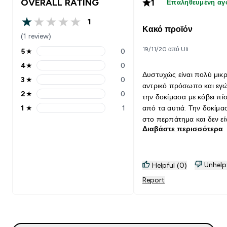
OVERALL RATING
1
Επαληθευμένη αγ
1
1 out of 5 stars
Κακό προϊόν
(1 review)
19/11/20 από Uli
5
★
0
5 stars rating 0 reviews
4
★
0
4 stars rating 0 reviews
Δυστυχώς είναι πολύ μικρ
3
★
0
3 stars rating 0 reviews
αντρικό πρόσωπο και εγ
2
★
0
την δοκίμασα με κόβει πί
2 stars rating 0 reviews
1
★
1
από τα αυτιά. Την δοκίμα
1 stars rating 1 reviews
στο περπάτημα και δεν εί
Διαβάστε περισσότερα
άνετη, κλάσεις ανώτερη 
μίας χρήσης χειρουργική.
Unhelp
Helpful (0)
Report