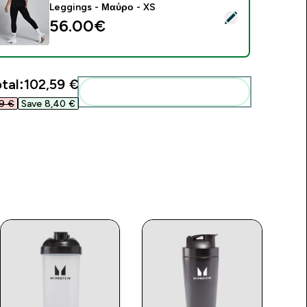
Leggings - Μαύρο - XS
elect this product - MP Women's Lift Seamless Scrunch Legg
56.00€‎
tal:
102,59 €‎
Add these to your routine
9 €‎
Save 8,40 €‎