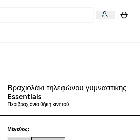
Vegan
Αθλητική Απόδοση
 Μπάρες, Τρόφιμα & Ροφήματα submenu
Enter Vegan submenu
Enter Αθλητική Απόδοση submenu
⌄
⌄
δίστε 15€
Βραχιολάκι τηλεφώνου γυμναστικής
Essentials
Περιβραχιόνια θήκη κινητού
Μέγεθος: