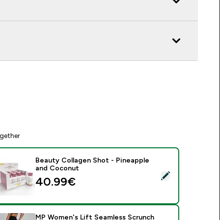
gether
Beauty Collagen Shot - Pineapple
and Coconut
elect this product - Beauty Collagen Shot - Pineapple and C
40.99€‎
MP Women's Lift Seamless Scrunch