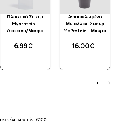
Πλαστικό Σέικερ
Ανακυκλωμένο
Myprotein -
Μεταλλικό Σέικερ
Διάφανο/Μαύρο
MyProtein - Μαύρο
6.99€‎
16.00€‎
ΑΓΟΡΆ
ΑΓΟΡΆ
ΤΏΡΑ
ΤΏΡΑ
ίσετε ένα κουπόνι €100.