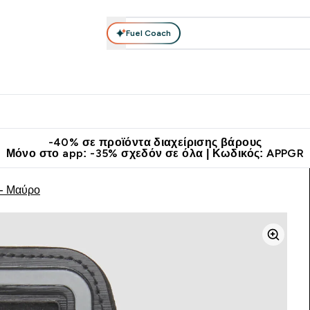
Fuel Coach
θλητικά Ρούχα
Βιταμίνες
Μπάρες, Τρόφιμα & Ροφήματα
submenu
r Διατροφή submenu
Enter Αθλητικά Ρούχα submenu
Enter Βιταμίνες submenu
Enter
⌄
⌄
⌄
άν Μεταφορικά στα 60€
Κατεβάστε την εφαρμογή Myprotein
Κερ
-40% σε προϊόντα διαχείρισης βάρους
Μόνο στο app: -35% σχεδόν σε όλα | Κωδικός: APPGR
 - Μαύρο