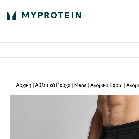
Πρωτεΐνη
Διατροφή
Α
Enter Πρωτεΐνη 
Ente
⌄
⌄
Δωρε
Αρχική
Αθλητικά Ρούχα
Mens
Ανδρικά Σορτς
Ανδρι