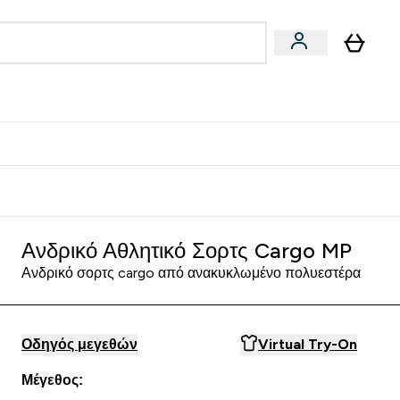
Vegan
Αθλητική Απόδοση
 Μπάρες, Τρόφιμα & Ροφήματα submenu
Enter Vegan submenu
Enter Αθλητική Απόδοση submenu
⌄
⌄
δίστε 15€
Ανδρικό Αθλητικό Σορτς Cargo MP
Ανδρικό σορτς cargo από ανακυκλωμένο πολυεστέρα
Οδηγός μεγεθών
Virtual Try-On
Μέγεθος: