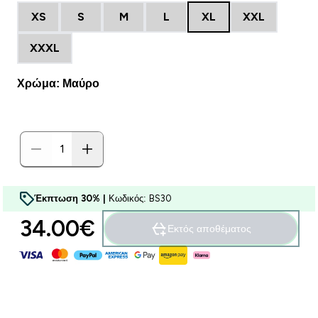
XS
S
M
L
XL
XXL
XXXL
Χρώμα: Μαύρο
Έκπτωση 30% |
Κωδικός: BS30
34.00€‎
Εκτός αποθέματος