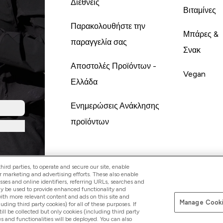
Διεθνείς
Βιταμίνες
Παρακολουθήστε την
Μπάρες &
παραγγελία σας
Σνακ
Αποστολές Προϊόντων -
Vegan
Ελλάδα
Ενημερώσεις Ανάκλησης
προϊόντων
ird parties, to operate and secure our site, enable
r marketing and advertising efforts. These also enable
esses and online identifiers, referring URLs, searches and
ay be used to provide enhanced functionality and
th more relevant content and ads on this site and
Manage Cooki
Pay with
luding third party cookies) for all of these purposes. If
ll be collected but only cookies (including third party
s and functionalities will be deployed. You can also