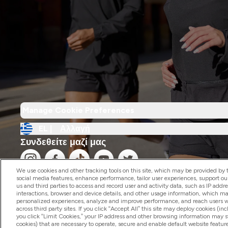
Manage Cookie Preferences
EL |
Αλλαγή
Συνδεθείτε μαζί μας
We use cookies and other tracking tools on this site, which may be provided by th
social media features, enhance performance, tailor user experiences, support ou
us and third parties to access and record user and activity data, such as IP addr
interactions, browser and device details, and other usage information, which m
personalized experiences, analyze and improve performance, and reach users wi
2026 The Hut.com Ltd
across third party sites. If you click “Accept All” this site may deploy cookies (inc
you click “Limit Cookies,” your IP address and other browsing information may sti
cookies) that are necessary to operate, secure and enable default website feature