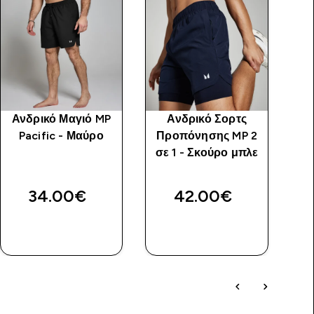
Ανδρικό Μαγιό MP
Ανδρικό Σορτς
Pacific - Μαύρο
Προπόνησης MP 2
Π
σε 1 - Σκούρο μπλε
A
34.00€‎
42.00€‎
ΑΓΟΡΆ
ΑΓΟΡΆ
ΤΏΡΑ
ΤΏΡΑ