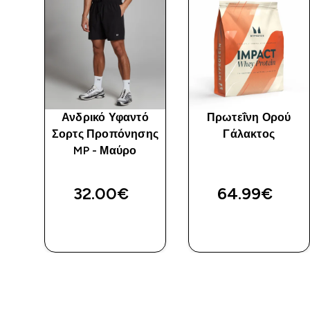
ύ
Ανδρικό Υφαντό
Πρωτεΐνη Ορού
σης
Σορτς Προπόνησης
Γάλακτος
23
MP - Μαύρο
32.00€‎
64.99€‎
ΑΓΟΡΆ
ΑΓΟΡΆ
ΤΏΡΑ
ΤΏΡΑ