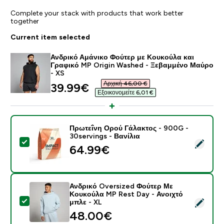
Complete your stack with products that work better
together
Current item selected
Ανδρικό Αμάνικο Φούτερ με Κουκούλα και
Γραφικό MP Origin Washed - Ξεβαμμένο Μαύρο
- XS
Αρχική 46,00 €‎
discounted price
39.99€‎
Εξοικονομείτε 6,01 €‎
Πρωτεΐνη Ορού Γάλακτος - 900G -
30servings - Βανίλια
Select this product - Πρωτεΐνη Ορού Γάλακτος - 900G 
64.99€‎
Ανδρικό Oversized Φούτερ Με
Κουκούλα MP Rest Day - Ανοιχτό
Select this product - Ανδρικό Oversized Φούτερ Με Κ
μπλε - XL
48.00€‎