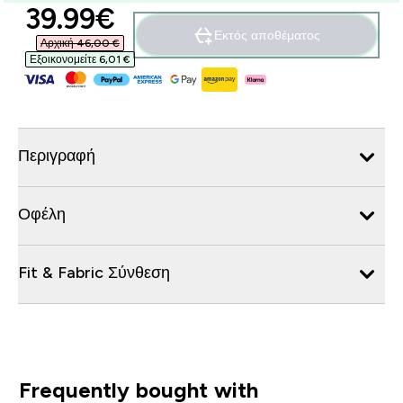
discounted price
39.99€‎
Εκτός αποθέματος
Αρχική 46,00 €‎
Εξοικονομείτε 6,01 €‎
Περιγραφή
Οφέλη
Fit & Fabric Σύνθεση
Frequently bought with