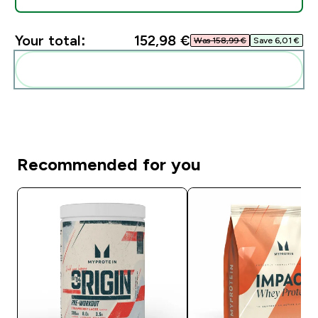
Your total:
152,98 €‎
Was 158,99 €‎
Save 6,01 €‎
Add these to your routine
Recommended for you