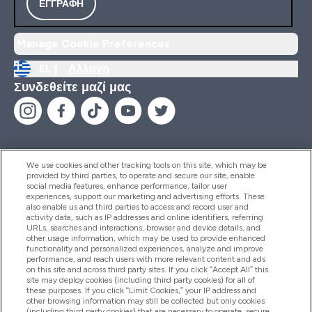
ΕΓΓΡΑΦΉ
Manage Cookie Preferences
EL |
Αλλαγή
Συνδεθείτε μαζί μας
We use cookies and other tracking tools on this site, which may be
provided by third parties, to operate and secure our site, enable
Βοήθεια & Πληροφορίες
social media features, enhance performance, tailor user
experiences, support our marketing and advertising efforts. These
also enable us and third parties to access and record user and
activity data, such as IP addresses and online identifiers, referring
Προϊόντα
URLs, searches and interactions, browser and device details, and
other usage information, which may be used to provide enhanced
functionality and personalized experiences, analyze and improve
performance, and reach users with more relevant content and ads
on this site and across third party sites. If you click “Accept All” this
Εταιρικές Πληροφορίες
site may deploy cookies (including third party cookies) for all of
these purposes. If you click “Limit Cookies,” your IP address and
other browsing information may still be collected but only cookies
(including third party cookies) that are necessary to operate, secure