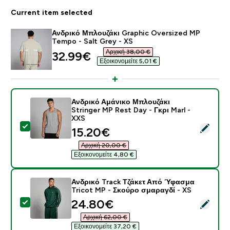
Current item selected
Ανδρικό Μπλουζάκι Graphic Oversized MP
Tempo - Salt Grey - XS
Αρχική 38,00 €‎
discounted price
32.99€‎
Εξοικονομείτε 5,01 €‎
Ανδρικό Αμάνικο Μπλουζάκι
Stringer MP Rest Day - Γκρι Marl -
XXS
Select this product - Ανδρικό Αμάνικο Μπλουζάκι Stri
discounted price
15.20€‎
Αρχική 20,00 €‎
Εξοικονομείτε 4,80 €‎
Ανδρικό Track Τζάκετ Από Ύφασμα
Tricot MP - Σκούρο σμαραγδί - XS
discounted price
24.80€‎
Select this product - Ανδρικό Track Τζάκετ Από Ύφασ
Αρχική 62,00 €‎
Εξοικονομείτε 37,20 €‎