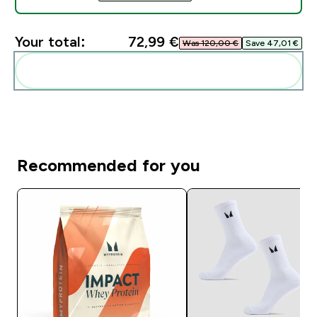
Your total:
72,99 €‎
Was 120,00 €‎
Save 47,01 €‎
Add these to your routine
Recommended for you