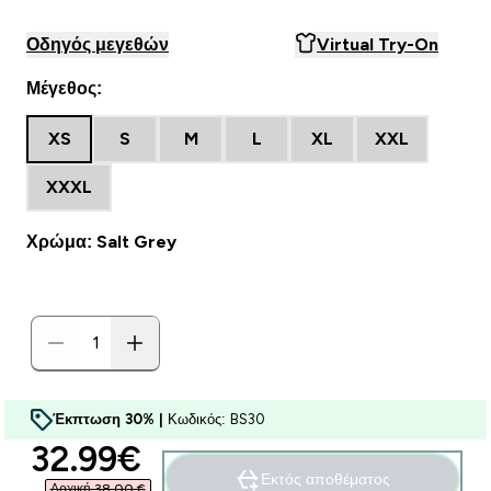
Οδηγός μεγεθών
Virtual Try-On
Μέγεθος:
XS
S
M
L
XL
XXL
XXXL
Χρώμα: Salt Grey
Έκπτωση 30% |
Κωδικός: BS30
discounted price
32.99€‎
Εκτός αποθέματος
Αρχική 38,00 €‎