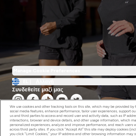
Manage Cookie Preferences
EL |
Αλλαγή
Συνδεθείτε μαζί μας
We use cookies and other tracking tools on this site, which may be provided by th
social media features, enhance performance, tailor user experiences, support ou
us and third parties to access and record user and activity data, such as IP addr
interactions, browser and device details, and other usage information, which m
personalized experiences, analyze and improve performance, and reach users wi
2026 The Hut.com Ltd
across third party sites. If you click “Accept All” this site may deploy cookies (inc
you click “Limit Cookies,” your IP address and other browsing information may sti