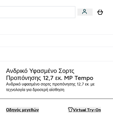
Vegan
Αθλητική Απόδοση
 Μπάρες, Τρόφιμα & Ροφήματα submenu
Enter Vegan submenu
Enter Αθλητική Απόδοση submenu
⌄
⌄
δίστε 15€
Ανδρικό Υφασμένο Σορτς
Προπόνησης 12,7 εκ. MP Tempo
Ανδρικό υφασμένο σορτς προπόνησης 12,7 εκ. με
τεχνολογία για δροσερή αίσθηση
Οδηγός μεγεθών
Virtual Try-On