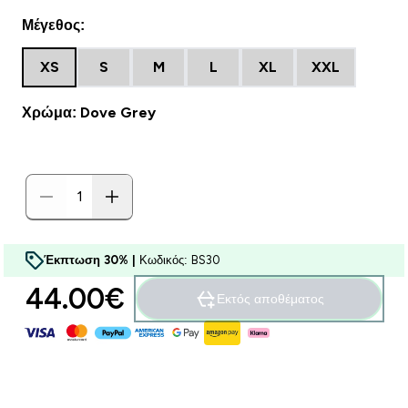
Μέγεθος:
XS
S
M
L
XL
XXL
Χρώμα: Dove Grey
Έκπτωση 30% |
Κωδικός: BS30
44.00€‎
Εκτός αποθέματος