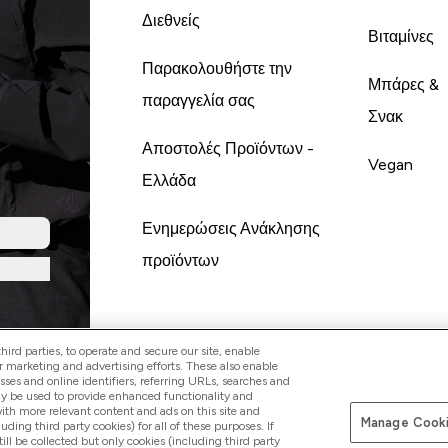
Διεθνείς
Βιταμίνες
Παρακολουθήστε την
Μπάρες &
παραγγελία σας
Σνακ
Αποστολές Προϊόντων -
Vegan
Ελλάδα
Ενημερώσεις Ανάκλησης
προϊόντων
ird parties, to operate and secure our site, enable
r marketing and advertising efforts. These also enable
esses and online identifiers, referring URLs, searches and
ay be used to provide enhanced functionality and
th more relevant content and ads on this site and
Manage Cooki
Pay with
luding third party cookies) for all of these purposes. If
ll be collected but only cookies (including third party