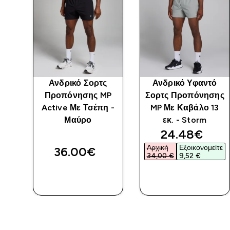
mpo
Ανδρικό Σορτς
Ανδρικό Υφαντό
-
Προπόνησης MP
Σορτς Προπόνησης
Active Με Τσέπη -
MP Με Καβάλο 13
Μαύρο
εκ. - Storm
ed price
discounted 
24.48€‎
ίτε
Αρχική
Εξοικονομείτε
36.00€‎
34,00 €‎
9,52 €‎
ΑΓΟΡΆ
ΑΓΟΡΆ
ΤΏΡΑ
ΤΏΡΑ