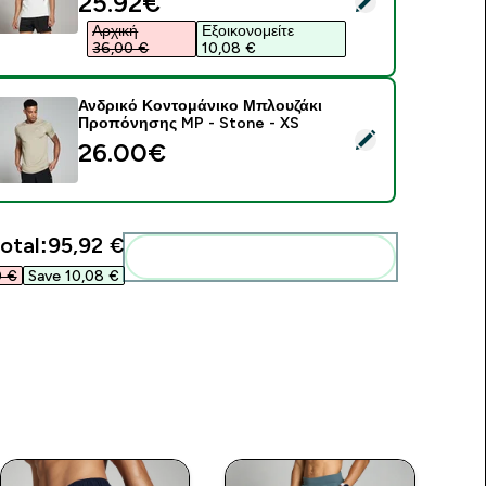
discounted price
25.92€‎
Αρχική
Εξοικονομείτε
36,00 €‎
10,08 €‎
Ανδρικό Κοντομάνικο Μπλουζάκι
Προπόνησης MP - Stone - XS
elect this product - Ανδρικό Κοντομάνικο Μπλουζάκι Προπόν
26.00€‎
otal:
95,92 €‎
Add these to your routine
 €‎
Save 10,08 €‎