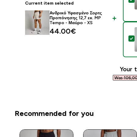
Current item selected
Ανδρικό Υφασμένο Σορτς
Προπόνησης 12,7 εκ. MP
Tempo - Μαύρο - XS
44.00€‎
S
Your t
Was 106,00
Recommended for you