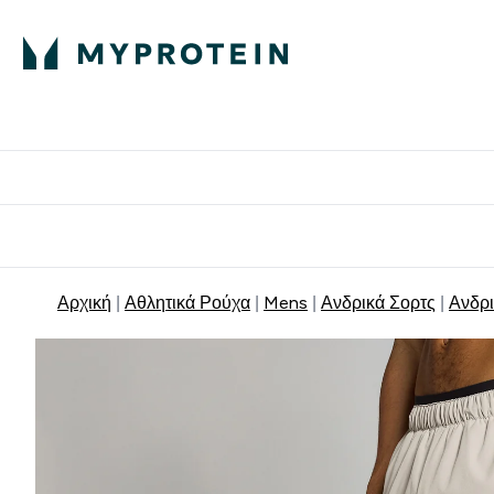
Πρωτεΐνη
Διατροφή
Α
Enter Πρωτεΐνη 
Ente
⌄
⌄
Δωρε
Αρχική
Αθλητικά Ρούχα
Mens
Ανδρικά Σορτς
Ανδρι