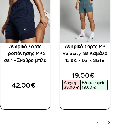
Ανδρικό Σορτς
Ανδρικό Σορτς MP
MP
Προπόνησης MP 2
Velocity Με Καβάλο
σε 1 - Σκούρο μπλε
13 εκ. - Dark Slate
price
discounted price
19.00€‎
Αρχική
Εξοικονομείτε
42.00€‎
38,00 €‎
19,00 €‎
ΑΓΟΡΆ
ΑΓΟΡΆ
ΤΏΡΑ
ΤΏΡΑ