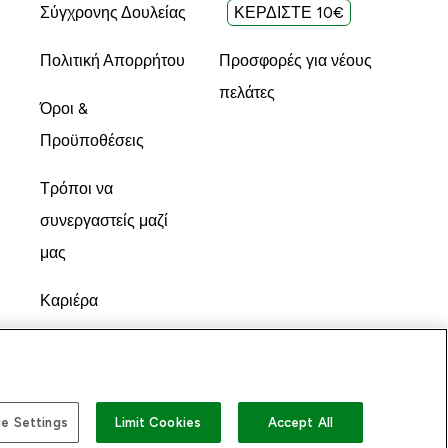
Σύγχρονης Δουλείας
ΚΕΡΔΙΣΤΕ 10€
Πολιτική Απορρήτου
Προσφορές για νέους
πελάτες
Όροι &
Προϋποθέσεις
Τρόποι να
συνεργαστείς μαζί
μας
Καριέρα
e Settings
Limit Cookies
Accept All