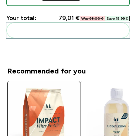
Your total:
79,01 €‎
Was 98,00 €‎
Save 18,99 €‎
Add these to your routine
Recommended for you