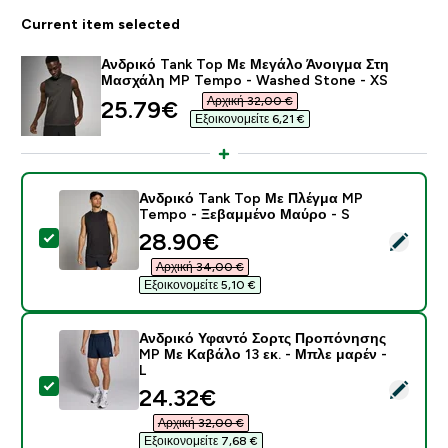
Current item selected
Ανδρικό Tank Top Με Μεγάλο Άνοιγμα Στη
Μασχάλη MP Tempo - Washed Stone - XS
Αρχική 32,00 €‎
discounted price
25.79€‎
Εξοικονομείτε 6,21 €‎
Ανδρικό Tank Top Με Πλέγμα MP
Tempo - Ξεβαμμένο Μαύρο - S
discounted price
28.90€‎
Select this product - Ανδρικό Tank Top Με Πλέγμα M
Αρχική 34,00 €‎
Εξοικονομείτε 5,10 €‎
Ανδρικό Υφαντό Σορτς Προπόνησης
MP Με Καβάλο 13 εκ. - Μπλε μαρέν -
L
Select this product - Ανδρικό Υφαντό Σορτς Προπόνη
discounted price
24.32€‎
Αρχική 32,00 €‎
Εξοικονομείτε 7,68 €‎