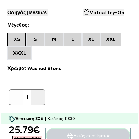
Οδηγός μεγεθών
Virtual Try-On
Μέγεθος:
XS
S
M
L
XL
XXL
XXXL
Χρώμα: Washed Stone
Έκπτωση 30% |
Κωδικός: BS30
discounted price
25.79€‎
Εκτός αποθέματος
Αρχική 32,00 €‎