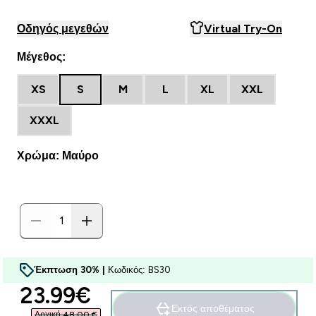
Οδηγός μεγεθών
Virtual Try-On
Μέγεθος:
XS
S
M
L
XL
XXL
XXXL
Χρώμα: Μαύρο
Έκπτωση 30% |
Κωδικός: BS30
discounted price
23.99€‎
Εκτός αποθέματος
Αρχική 48,00 €‎