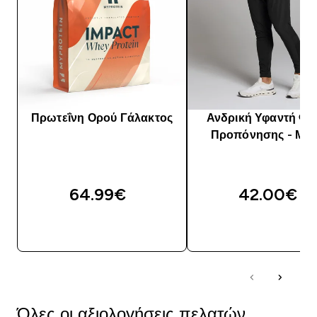
Πρωτεΐνη Ορού Γάλακτος
Ανδρική Υφαντή Φ
Προπόνησης - Μα
64.99€‎
42.00€‎
ΑΓΟΡΆ ΤΏΡΑ
ΑΓΟΡΆ ΤΏΡΑ
Όλες οι αξιολογήσεις πελατών