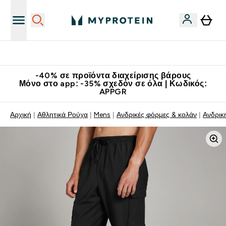
Κατεβάστε την εφαρμογή Myprotein
-40% σε προϊόντα διαχείρισης βάρους
Μόνο στο app: -35% σχεδόν σε όλα | Κωδικός:
APPGR
Αρχική
Αθλητικά Ρούχα
Mens
Ανδρικές φόρμες & κολάν
Ανδρικ