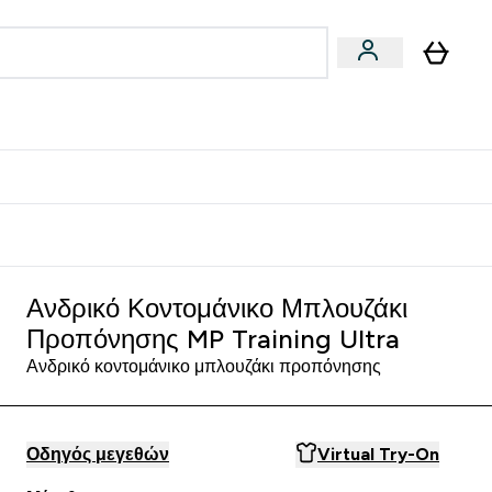
Vegan
Αθλητική Απόδοση
 Μπάρες, Τρόφιμα & Ροφήματα submenu
Enter Vegan submenu
Enter Αθλητική Απόδοση submenu
⌄
⌄
δίστε 15€
Ανδρικό Κοντομάνικο Μπλουζάκι
Προπόνησης MP Training Ultra
Ανδρικό κοντομάνικο μπλουζάκι προπόνησης
Οδηγός μεγεθών
Virtual Try-On