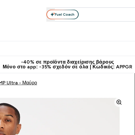
Fuel Coach
θλητικά Ρούχα
Βιταμίνες
Μπάρες, Τρόφιμα & Ροφήματα
submenu
r Διατροφή submenu
Enter Αθλητικά Ρούχα submenu
Enter Βιταμίνες submenu
Enter
⌄
⌄
⌄
άν Μεταφορικά στα 60€
Κατεβάστε την εφαρμογή Myprotein
Κερ
-40% σε προϊόντα διαχείρισης βάρους
Μόνο στο app: -35% σχεδόν σε όλα | Κωδικός: APPGR
MP Ultra - Μαύρο