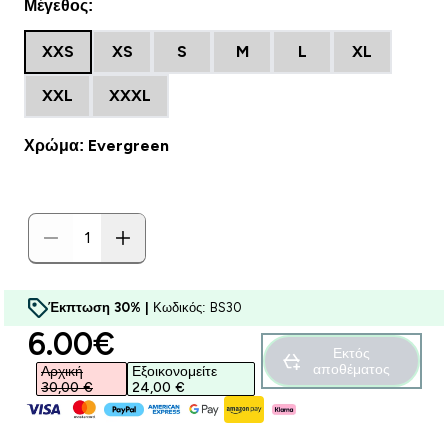
Μέγεθος:
XXS
XS
S
M
L
XL
XXL
XXXL
Χρώμα: Evergreen
Έκπτωση 30% |
Κωδικός: BS30
discounted price
6.00€‎
Εκτός
αποθέματος
Αρχική
Εξοικονομείτε
30,00 €‎
24,00 €‎