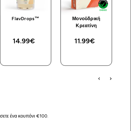
FlavDrops™
Μονοϋδρική
Κρεατίνη
Φ
14.99€‎
11.99€‎
ΑΓΟΡΆ
ΑΓΟΡΆ
ΤΏΡΑ
ΤΏΡΑ
ίσετε ένα κουπόνι €100.