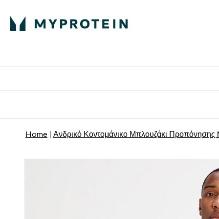
Πρωτεΐνη
Διατροφή
Α
Enter Πρωτεΐνη 
Ente
⌄
⌄
Δωρε
Home
Ανδρικό Κοντομάνικο Μπλουζάκι Προπόνησης 