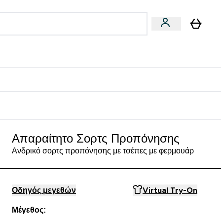
Vegan
Αθλητική Απόδοση
 Μπάρες, Τρόφιμα & Ροφήματα submenu
Enter Vegan submenu
Enter Αθλητική Απόδοση submenu
⌄
⌄
δίστε 15€
Απαραίτητο Σορτς Προπόνησης
Ανδρικό σορτς προπόνησης με τσέπες με φερμουάρ
Οδηγός μεγεθών
Virtual Try-On
Μέγεθος: