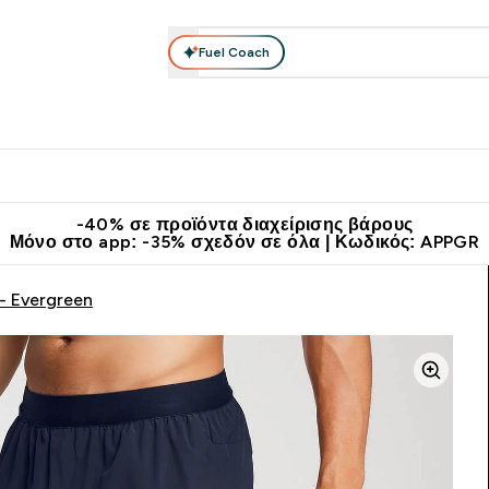
Fuel Coach
θλητικά Ρούχα
Βιταμίνες
Μπάρες, Τρόφιμα & Ροφήματα
submenu
r Διατροφή submenu
Enter Αθλητικά Ρούχα submenu
Enter Βιταμίνες submenu
Enter
⌄
⌄
⌄
άν Μεταφορικά στα 60€
Κατεβάστε την εφαρμογή Myprotein
Κερ
-40% σε προϊόντα διαχείρισης βάρους
Μόνο στο app: -35% σχεδόν σε όλα | Κωδικός: APPGR
- Evergreen