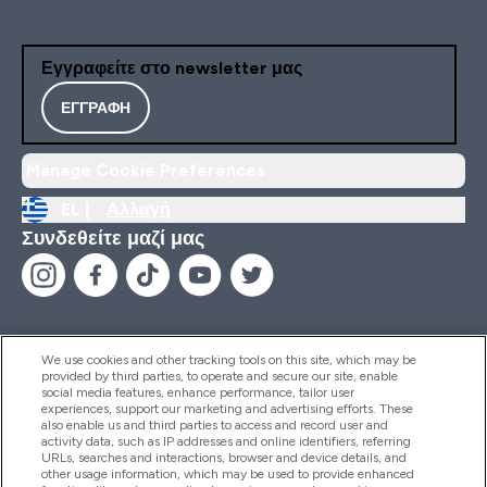
Εγγραφείτε στο newsletter μας
ΕΓΓΡΑΦΉ
Manage Cookie Preferences
EL |
Αλλαγή
Συνδεθείτε μαζί μας
We use cookies and other tracking tools on this site, which may be
provided by third parties, to operate and secure our site, enable
Βοήθεια & Πληροφορίες
social media features, enhance performance, tailor user
experiences, support our marketing and advertising efforts. These
also enable us and third parties to access and record user and
activity data, such as IP addresses and online identifiers, referring
Προϊόντα
URLs, searches and interactions, browser and device details, and
other usage information, which may be used to provide enhanced