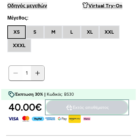
Οδηγός μεγεθών
Virtual Try-On
Μέγεθος:
XS
S
M
L
XL
XXL
XXXL
Έκπτωση 30% |
Κωδικός: BS30
40.00€‎
Εκτός αποθέματος