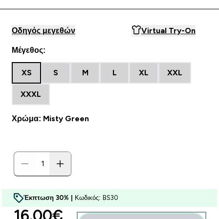
Οδηγός μεγεθών
Virtual Try-On
Μέγεθος:
XS
S
M
L
XL
XXL
XXXL
Χρώμα: Misty Green
Έκπτωση 30% |
Κωδικός: BS30
discounted price
16.00€‎