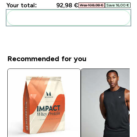
Your total:
92,98 €‎
Was 108,98 €‎
Save 16,00 €‎
Add these to your routine
Recommended for you