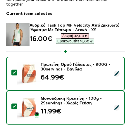
together
Current item selected
Ανδρικό Tank Top ΜP Velocity Από Δικτυωτό
Ύφασμα Με Τύπωμα - Λευκό - XS
Αρχική 32,00 €‎
discounted price
16.00€‎
Εξοικονομείτε 16,00 €‎
Πρωτεΐνη Ορού Γάλακτος - 900G -
30servings - Βανίλια
Select this product - Πρωτεΐνη Ορού Γάλακτος - 900G 
64.99€‎
Μονοϋδρική Κρεατίνη - 100g -
29servings - Χωρίς Γεύση
Select this product - Μονοϋδρική Κρεατίνη - 100g - 2
11.99€‎