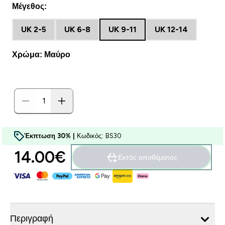
Μέγεθος:
UK 2-5
UK 6-8
UK 9-11
UK 12-14
Χρώμα: Μαύρο
Έκπτωση 30% |
Κωδικός: BS30
14.00€‎
Εκτός αποθέματος
Περιγραφή