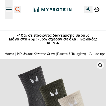
Κατεβάστε την εφαρμογή Myprotein
-40% σε προϊόντα διαχείρισης βάρους
Μόνο στο app: -35% σχεδόν σε όλα | Κωδικός:
APPGR
Home
MP Unisex Κάλτσες Crew (Πακέτο 3 Τεμαχίων) - Άμμος της