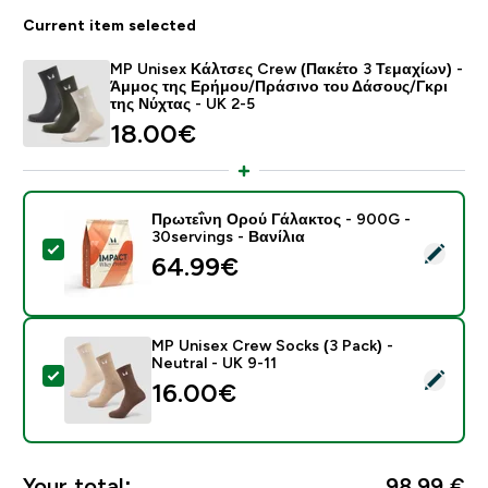
Current item selected
MP Unisex Κάλτσες Crew (Πακέτο 3 Τεμαχίων) -
Άμμος της Ερήμου/Πράσινο του Δάσους/Γκρι
της Νύχτας - UK 2-5
18.00€‎
Πρωτεΐνη Ορού Γάλακτος - 900G -
30servings - Βανίλια
Select this product - Πρωτεΐνη Ορού Γάλακτος - 900G 
64.99€‎
MP Unisex Crew Socks (3 Pack) -
Neutral - UK 9-11
Select this product - MP Unisex Crew Socks (3 Pack) -
16.00€‎
Your total:
98,99 €‎