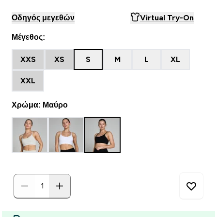
Οδηγός μεγεθών
Virtual Try-On
Μέγεθος:
XXS
XS
S
M
L
XL
XXL
Χρώμα: Μαύρο