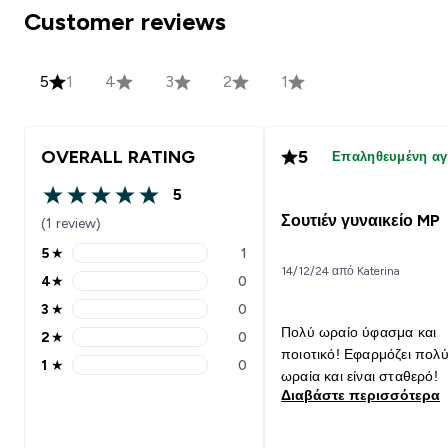
Customer reviews
5
1
4
3
2
1
OVERALL RATING
5
Επαληθευμένη α
5
5 out of 5 stars
Σουτιέν γυναικείο MP
(1 review)
5
★
1
5 stars rating 1 reviews
14/12/24 από Katerina
4
★
0
4 stars rating 0 reviews
3
★
0
3 stars rating 0 reviews
Πολύ ωραίο ύφασμα και
2
★
0
2 stars rating 0 reviews
ποιοτικό! Εφαρμόζει πολ
1
★
0
1 stars rating 0 reviews
ωραία και είναι σταθερό!
Διαβάστε περισσότερα