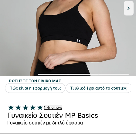
1 customer reviews
1 Reviews
5 out of 5 stars
Γυναικείο Σουτιέν MP Basics
Γυναικείο σουτιέν με διπλό ύφασμα