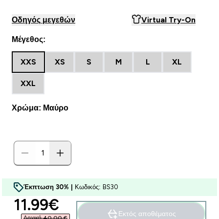
Οδηγός μεγεθών
Virtual Try-On
Μέγεθος:
XXS
XS
S
M
L
XL
XXL
Χρώμα: Μαύρο
Έκπτωση 30% |
Κωδικός: BS30
discounted price
11.99€‎
Εκτός αποθέματος
Αρχική 40,00 €‎