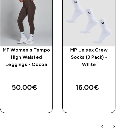
MP Women's Tempo
MP Unisex Crew
Γυ
High Waisted
Socks (3 Pack) -
Leggings - Cocoa
White
50.00€‎
16.00€‎
ΑΓΟΡΆ
ΑΓΟΡΆ
ΤΏΡΑ
ΤΏΡΑ