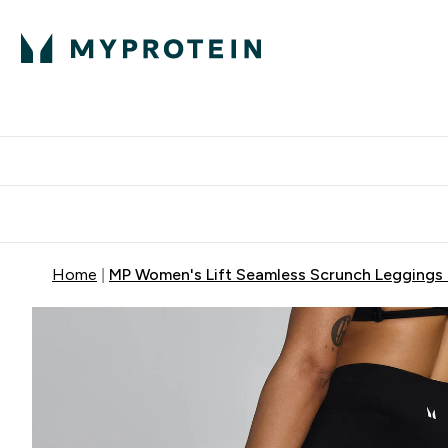
Πρωτεΐνη
Διατροφή
Α
Enter Πρωτεΐνη 
Ente
⌄
⌄
Δωρε
Home
MP Women's Lift Seamless Scrunch Leggings