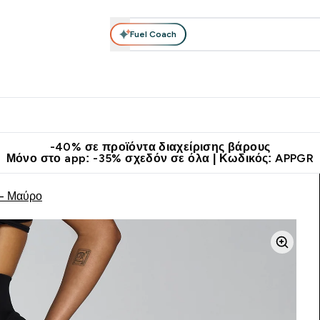
Fuel Coach
θλητικά Ρούχα
Βιταμίνες
Μπάρες, Τρόφιμα & Ροφήματα
submenu
r Διατροφή submenu
Enter Αθλητικά Ρούχα submenu
Enter Βιταμίνες submenu
Enter
⌄
⌄
⌄
άν Μεταφορικά στα 60€
Κατεβάστε την εφαρμογή Myprotein
Κερ
-40% σε προϊόντα διαχείρισης βάρους
Μόνο στο app: -35% σχεδόν σε όλα | Κωδικός: APPGR
 - Μαύρο