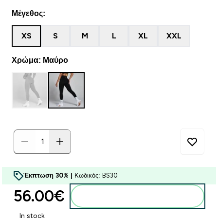
Μέγεθος:
XS
S
M
L
XL
XXL
Χρώμα: Μαύρο
Έκπτωση 30% |
Κωδικός: BS30
56.00€‎
Προσθήκη στο καλάθι
In stock