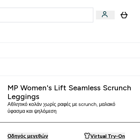
Vegan
Αθλητική Απόδοση
 Μπάρες, Τρόφιμα & Ροφήματα submenu
Enter Vegan submenu
Enter Αθλητική Απόδοση submenu
⌄
⌄
δίστε 15€
MP Women's Lift Seamless Scrunch
Leggings
Αθλητικό κολάν χωρίς ραφές με scrunch, μαλακό
ύφασμα και ψηλόμεση
Οδηγός μεγεθών
Virtual Try-On