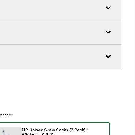
gether
MP Unisex Crew Socks (3 Pack) -
White - UK 9-11