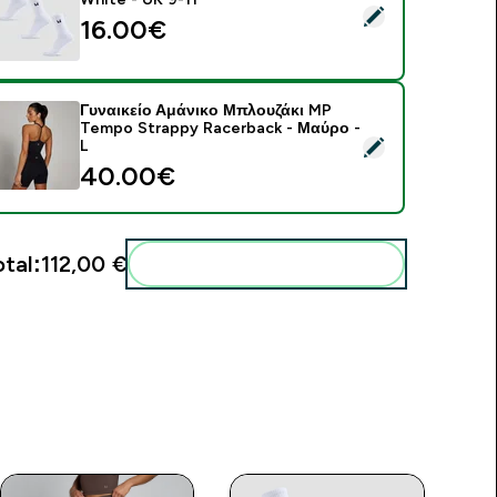
elect this product - MP Unisex Crew Socks (3 Pack) - White -
16.00€‎
Γυναικείο Αμάνικο Μπλουζάκι MP
Tempo Strappy Racerback - Μαύρο -
elect this product - Γυναικείο Αμάνικο Μπλουζάκι MP Tempo 
L
40.00€‎
otal:
112,00 €‎
Add these to your routine