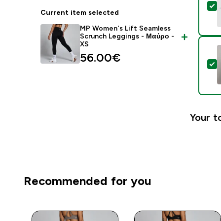
S
Current item selected
MP Women's Lift Seamless
Scrunch Leggings - Μαύρο -
XS
56.00€‎
S
Your t
Recommended for you