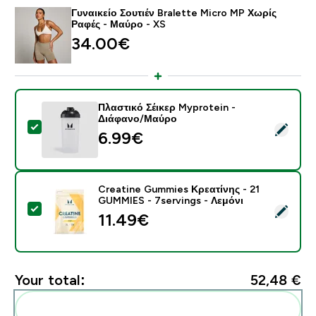
Γυναικείο Σουτιέν Bralette Micro MP Χωρίς
Ραφές - Μαύρο - XS
34.00€‎
Πλαστικό Σέικερ Myprotein -
Διάφανο/Μαύρο
Select this product - Πλαστικό Σέικερ Myprotein - Δ
6.99€‎
Creatine Gummies Κρεατίνης - 21
GUMMIES - 7servings - Λεμόνι
Select this product - Creatine Gummies Κρεατίνης - 
11.49€‎
Your total:
52,48 €‎
Add these to your routine