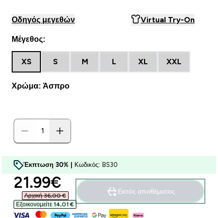
Οδηγός μεγεθών
Virtual Try-On
Μέγεθος:
XS
S
M
L
XL
XXL
Χρώμα: Άσπρο
Έκπτωση 30% |
Κωδικός: BS30
discounted price
21.99€‎
Εκτός αποθέματος
Αρχική 36,00 €‎
Εξοικονομείτε 14,01 €‎