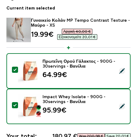
Current item selected
Γυναικείο Κολάν MP Tempo Contrast Texture -
Μαύρο - XS
Αρχική 40,00 €‎
discounted price
19.99€‎
Εξοικονομείτε 20,01 €‎
Πρωτεΐνη Ορού Γάλακτος - 900G -
30servings - Βανίλια
Select this product - Πρωτεΐνη Ορού Γάλακτος - 900G 
64.99€‎
Impact Whey Isolate - 900G -
30servings - Βανίλια
Select this product - Impact Whey Isolate - 900G - 3
95.99€‎
Your total:
180,97 €‎
Was 200,98 €‎
Save 20,01 €‎