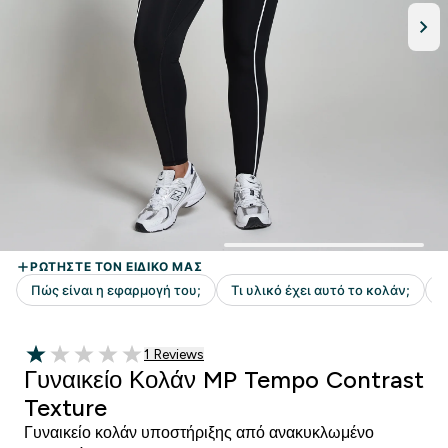
1 customer reviews
1 Reviews
1 out of 5 stars
Γυναικείο Κολάν MP Tempo Contrast
Texture
Γυναικείο κολάν υποστήριξης από ανακυκλωμένο