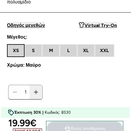
πολυαμίδιο
Οδηγός μεγεθών
Virtual Try-On
Μέγεθος:
XS
S
M
L
XL
XXL
Χρώμα: Μαύρο
Έκπτωση 30% |
Κωδικός: BS30
discounted price
19.99€‎
Εκτός αποθέματος