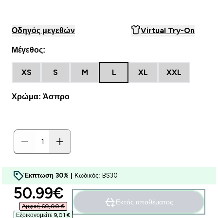
Οδηγός μεγεθών
Virtual Try-On
Μέγεθος:
XS
S
M
L
XL
XXL
Χρώμα: Άσπρο
Έκπτωση 30% |
Κωδικός: BS30
discounted price
50.99€‎
Εκτός αποθέματος
Αρχική 60,00 €‎
Εξοικονομείτε 9,01 €‎