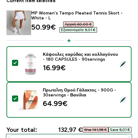
Current item selected
MP Women's Tempo Pleated Tennis Skort -
White - L
Αρχική 60,00 €‎
discounted price
50.99€‎
Εξοικονομείτε 9,01 €‎
Κάψουλες καρύδας και κολλαγόνου
- 180 CAPSULES - 90servings
Select this product - Κάψουλες καρύδας και κολλαγό
16.99€‎
Πρωτεΐνη Ορού Γάλακτος - 900G -
30servings - Βανίλια
Select this product - Πρωτεΐνη Ορού Γάλακτος - 900G 
64.99€‎
Your total:
132,97 €‎
Was 141,98 €‎
Save 9,01 €‎