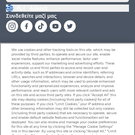
EL |
Αλλαγή
Συνδεθείτε μαζί μας
We use cookies and other tracking tools on this site, which may be
provided by third parties, to operate and secure our site, enable
Βοήθεια & Πληροφορίες
social media features, enhance performance, tailor user
experiences, support our marketing and advertising efforts. These
also enable us and third parties to access and record user and
activity data, such as IP addresses and online identifiers, referring
Προϊόντα
URLs, searches and interactions, browser and device details, and
other usage information, which may be used to provide enhanced
functionality and personalized experiences, analyze and improve
performance, and reach users with more relevant content and ads
on this site and across third party sites. If you click “Accept All” this
Εταιρικές Πληροφορίες
site may deploy cookies (including third party cookies) for all of
these purposes. If you click “Limit Cookies,” your IP address and
other browsing information may still be collected but only cookies
(including third party cookies) that are necessary to operate, secure
Εκπτώσεις & Ανταμοιβές
and enable default website features and functionalities will be
deployed. You can also review and manage your cookie preferences
for this site at any time by clicking the “Manage Cookie Settings”
link in this banner. By using this site or clicking "Accept All," "Limit