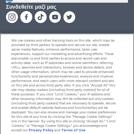
Συνδεθείτε μαζί μας
We use cookies and other tracking tools on this site, which may be
provided by third parties, to operate and secure our site, enable
Βοήθεια & Πληροφορίες
social media features, enhance performance, tailor user
experiences, support our marketing and advertising efforts. These
also enable us and third parties to access and record user and
activity data, such as IP addresses and online identifiers, referring
Προϊόντα
URLs, searches and interactions, browser and device details, and
other usage information, which may be used to provide enhanced
functionality and personalized experiences, analyze and improve
performance, and reach users with more relevant content and ads
on this site and across third party sites. If you click “Accept All” this
Εταιρικές Πληροφορίες
site may deploy cookies (including third party cookies) for all of
these purposes. If you click “Limit Cookies,” your IP address and
other browsing information may still be collected but only cookies
(including third party cookies) that are necessary to operate, secure
Εκπτώσεις & Ανταμοιβές
and enable default website features and functionalities will be
deployed. You can also review and manage your cookie preferences
for this site at any time by clicking the “Manage Cookie Settings”
link in this banner. By using this site or clicking "Accept All," "Limit
Cookies," or "Manage Cookie Settings," you acknowledge and
2026 The Hut.com Ltd
accept our
Privacy Policy
and
Terms of Use
.