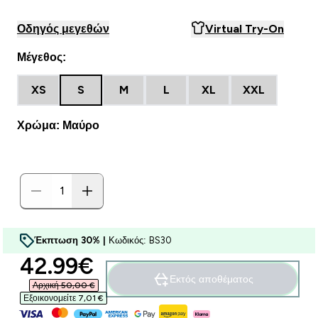
Οδηγός μεγεθών
Virtual Try-On
Μέγεθος:
XS
S
M
L
XL
XXL
Χρώμα: Μαύρο
Έκπτωση 30% |
Κωδικός: BS30
discounted price
42.99€‎
Εκτός αποθέματος
Αρχική 50,00 €‎
Εξοικονομείτε 7,01 €‎