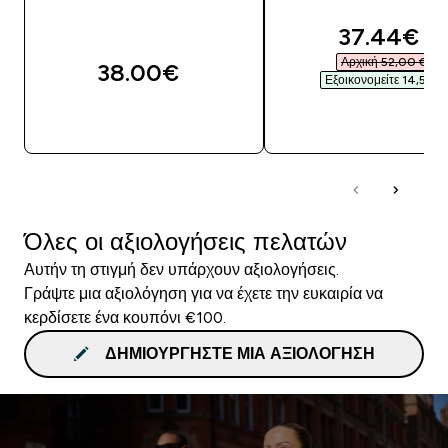
discounte
37.44€‎
Αρχική 52,00 €‎
38.00€‎
Εξοικονομείτε 14,56 €‎
ΑΓΟΡΆ ΤΏΡΑ
ΑΓΟΡΆ ΤΏΡΑ
Όλες οι αξιολογήσεις πελατών
Αυτήν τη στιγμή δεν υπάρχουν αξιολογήσεις.
Γράψτε μια αξιολόγηση για να έχετε την ευκαιρία να
κερδίσετε ένα κουπόνι €100.
ΔΗΜΙΟΥΡΓΉΣΤΕ ΜΙΑ ΑΞΙΟΛΌΓΗΣΗ