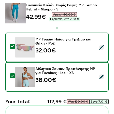
Γυναικείο Κολάν Χωρίς Ραφές MP Tempo
Hybrid - Μαύρο - S
Αρχική 50,00 €‎
discounted price
42.99€‎
Εξοικονομείτε 7,01 €‎
MP Γυαλιά Ηλίου για Τρέξιμο και
Θήκη - Ροζ
Select this product - MP Γυαλιά Ηλίου για Τρέξιμο και
32.00€‎
Αθλητικό Σουτιέν Προπόνησης MP
για Γυναίκες - Ice - XS
Select this product - Αθλητικό Σουτιέν Προπόνησης MP
38.00€‎
Your total:
112,99 €‎
Was 120,00 €‎
Save 7,01 €‎
Add these to your routine