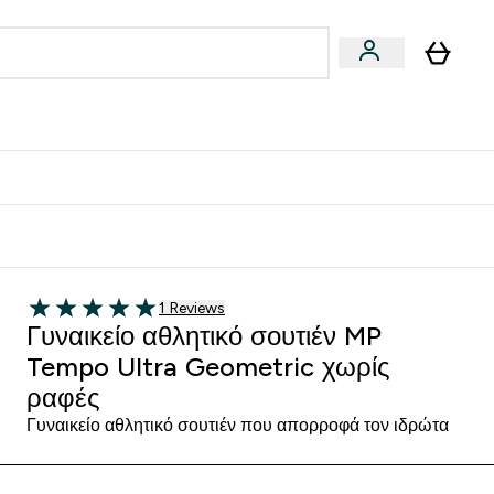
Vegan
Αθλητική Απόδοση
 Μπάρες, Τρόφιμα & Ροφήματα submenu
Enter Vegan submenu
Enter Αθλητική Απόδοση submenu
⌄
⌄
δίστε 15€
1 customer reviews
1 Reviews
5 out of 5 stars
Γυναικείο αθλητικό σουτιέν MP
Tempo Ultra Geometric χωρίς
ραφές
Γυναικείο αθλητικό σουτιέν που απορροφά τον ιδρώτα