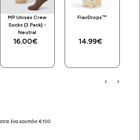
MP Unisex Crew
FlavDrops™
Socks (3 Pack) -
Neutral
16.00€‎
14.99€‎
ΑΓΟΡΆ
ΑΓΟΡΆ
ΤΏΡΑ
ΤΏΡΑ
ίσετε ένα κουπόνι €100.