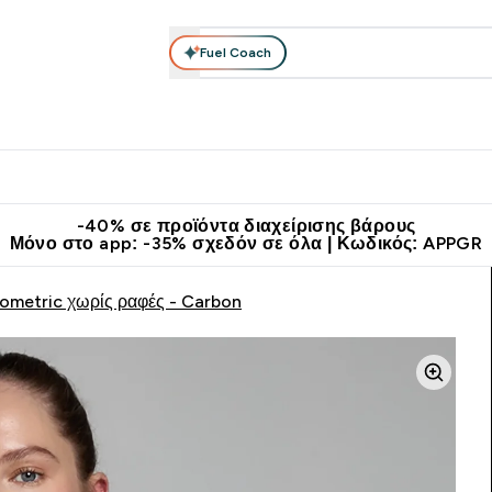
Fuel Coach
θλητικά Ρούχα
Βιταμίνες
Μπάρες, Τρόφιμα & Ροφήματα
submenu
r Διατροφή submenu
Enter Αθλητικά Ρούχα submenu
Enter Βιταμίνες submenu
Enter
⌄
⌄
⌄
άν Μεταφορικά στα 60€
Κατεβάστε την εφαρμογή Myprotein
Κερ
-40% σε προϊόντα διαχείρισης βάρους
Μόνο στο app: -35% σχεδόν σε όλα | Κωδικός: APPGR
eometric χωρίς ραφές - Carbon