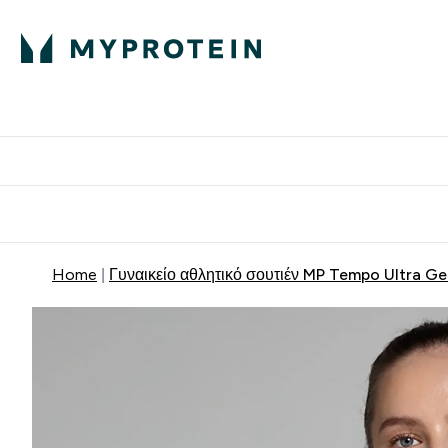
Πρωτεΐνη
Διατροφή
Α
Enter Πρωτεΐνη 
Ente
⌄
⌄
Δωρε
Home
Γυναικείο αθλητικό σουτιέν MP Tempo Ultra G