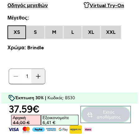
Οδηγός μεγεθών
Virtual Try-On
Μέγεθος:
XS
S
M
L
XL
XXL
Χρώμα: Brindle
Έκπτωση 30% |
Κωδικός: BS30
discounted price
37.59€‎
Εκτός
αποθέματος
Αρχική
Εξοικονομείτε
44,00 €‎
6,41 €‎