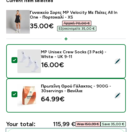
Current item selected
Γυναικείο Σορτς MP Velocity Με Πιέτες All In
One - Πορτοκαλί - XS
Αρχική 70,00 €‎
discounted price
35.00€‎
Εξοικονομείτε 35,00 €‎
MP Unisex Crew Socks (3 Pack) -
White - UK 9-11
Select this product - MP Unisex Crew Socks (3 Pack) 
16.00€‎
Πρωτεΐνη Ορού Γάλακτος - 900G -
30servings - Βανίλια
Select this product - Πρωτεΐνη Ορού Γάλακτος - 900G 
64.99€‎
Your total:
115,99 €‎
Was 150,99 €‎
Save 35,00 €‎