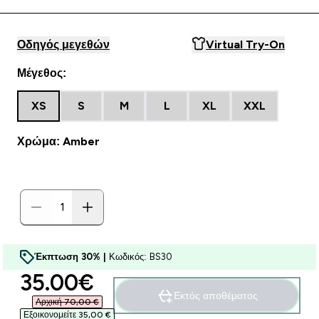
Οδηγός μεγεθών
Virtual Try-On
Μέγεθος:
XS
S
M
L
XL
XXL
Χρώμα: Amber
Έκπτωση 30% |
Κωδικός: BS30
discounted price
35.00€‎
Εκτός αποθέματος
Αρχική 70,00 €‎
Εξοικονομείτε 35,00 €‎