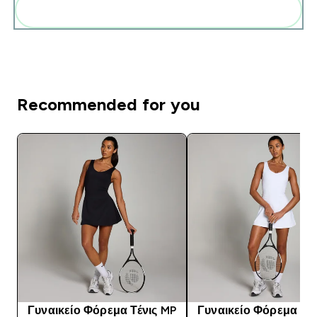
Add these to your routine
Recommended for you
Γυναικείο Φόρεμα Τένις MP
Γυναικείο Φόρεμα Τέν