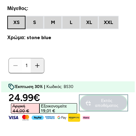
Μέγεθος:
XS
S
M
L
XL
XXL
Χρώμα: stone blue
Έκπτωση 30% |
Κωδικός: BS30
discounted price
24.99€‎
Εκτός
αποθέματος
Αρχική
Εξοικονομείτε
44,00 €‎
19,01 €‎