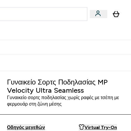
Vegan
Αθλητική Απόδοση
 Μπάρες, Τρόφιμα & Ροφήματα submenu
Enter Vegan submenu
Enter Αθλητική Απόδοση submenu
⌄
⌄
δίστε 15€
Γυναικείο Σορτς Ποδηλασίας MP
Velocity Ultra Seamless
Γυναικείο σορτς ποδηλασίας χωρίς ραφές με τσέπη με
φερμουάρ στη ζώνη μέσης
Οδηγός μεγεθών
Virtual Try-On