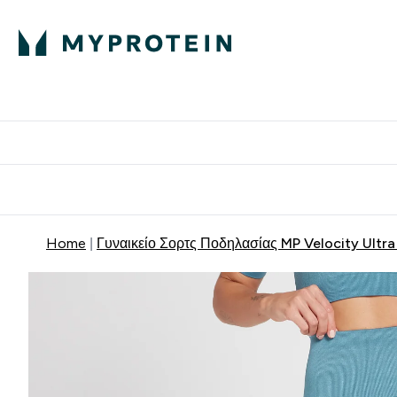
Πρωτεΐνη
Διατροφή
Α
Enter Πρωτεΐνη 
Ente
⌄
⌄
Δωρε
Home
Γυναικείο Σορτς Ποδηλασίας MP Velocity Ultra