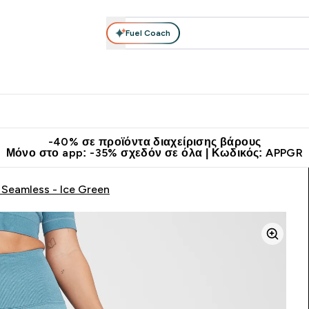
Fuel Coach
θλητικά Ρούχα
Βιταμίνες
Μπάρες, Τρόφιμα & Ροφήματα
submenu
r Διατροφή submenu
Enter Αθλητικά Ρούχα submenu
Enter Βιταμίνες submenu
Enter
⌄
⌄
⌄
άν Μεταφορικά στα 60€
Κατεβάστε την εφαρμογή Myprotein
Κερ
-40% σε προϊόντα διαχείρισης βάρους
Μόνο στο app: -35% σχεδόν σε όλα | Κωδικός: APPGR
 Seamless - Ice Green