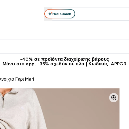
Fuel Coach
θλητικά Ρούχα
Βιταμίνες
Μπάρες, Τρόφιμα & Ροφήματα
submenu
r Διατροφή submenu
Enter Αθλητικά Ρούχα submenu
Enter Βιταμίνες submenu
Enter
⌄
⌄
⌄
άν Μεταφορικά στα 60€
Κατεβάστε την εφαρμογή Myprotein
Κερ
-40% σε προϊόντα διαχείρισης βάρους
Μόνο στο app: -35% σχεδόν σε όλα | Κωδικός: APPGR
νοιχτό Γκρι Marl