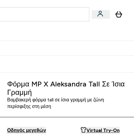
Vegan
Αθλητική Απόδοση
 Μπάρες, Τρόφιμα & Ροφήματα submenu
Enter Vegan submenu
Enter Αθλητική Απόδοση submenu
⌄
⌄
δίστε 15€
Φόρμα MP X Aleksandra Tall Σε Ίσια
Γραμμή
Βαμβακερή φόρμα tall σε ίσια γραμμή με ζώνη
περίσφιξης στη μέση
Οδηγός μεγεθών
Virtual Try-On