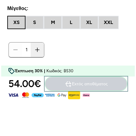
Μέγεθος:
XS
S
M
L
XL
XXL
Έκπτωση 30% |
Κωδικός: BS30
54.00€‎
Εκτός αποθέματος