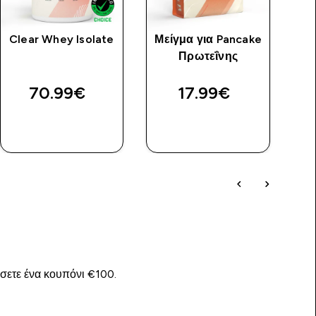
Clear Whey Isolate
Μείγμα για Pancake
Πρωτεΐνης
Σέ
70.99€‎
17.99€‎
ΑΓΟΡΆ
ΑΓΟΡΆ
ΤΏΡΑ
ΤΏΡΑ
ίσετε ένα κουπόνι €100.