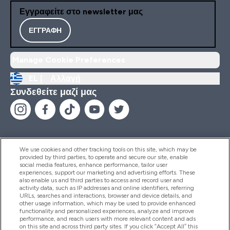
Εγγραφείτε στο newsletter μας
ΕΓΓΡΑΦΉ
Manage Cookie Preferences
EL |
Αλλαγή
Συνδεθείτε μαζί μας
We use cookies and other tracking tools on this site, which may be
provided by third parties, to operate and secure our site, enable
Βοήθεια & Πληροφορίες
social media features, enhance performance, tailor user
experiences, support our marketing and advertising efforts. These
also enable us and third parties to access and record user and
activity data, such as IP addresses and online identifiers, referring
Προϊόντα
URLs, searches and interactions, browser and device details, and
other usage information, which may be used to provide enhanced
functionality and personalized experiences, analyze and improve
performance, and reach users with more relevant content and ads
on this site and across third party sites. If you click “Accept All” this
Εταιρικές Πληροφορίες