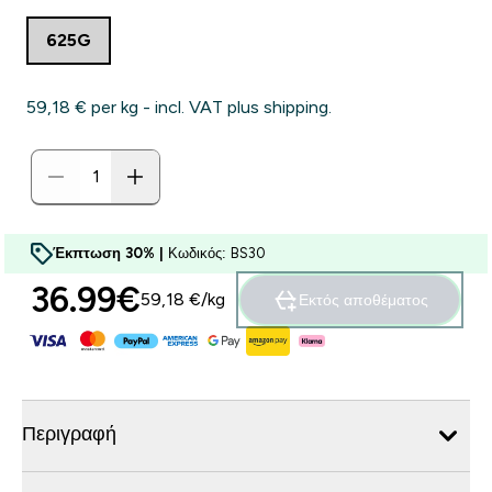
625G
59,18 €‎ per kg - incl. VAT plus shipping.
Έκπτωση 30% |
Κωδικός: BS30
36.99€‎
59,18 €‎/kg
Εκτός αποθέματος
Περιγραφή