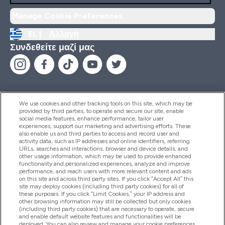
Manage Cookie Preferences
EL |
Αλλαγή
Συνδεθείτε μαζί μας
We use cookies and other tracking tools on this site, which may be
provided by third parties, to operate and secure our site, enable
Βοήθεια & Πληροφορίες
social media features, enhance performance, tailor user
experiences, support our marketing and advertising efforts. These
also enable us and third parties to access and record user and
activity data, such as IP addresses and online identifiers, referring
Προϊόντα
URLs, searches and interactions, browser and device details, and
other usage information, which may be used to provide enhanced
functionality and personalized experiences, analyze and improve
performance, and reach users with more relevant content and ads
on this site and across third party sites. If you click “Accept All” this
Εταιρικές Πληροφορίες
site may deploy cookies (including third party cookies) for all of
these purposes. If you click “Limit Cookies,” your IP address and
other browsing information may still be collected but only cookies
(including third party cookies) that are necessary to operate, secure
Εκπτώσεις & Ανταμοιβές
and enable default website features and functionalities will be
deployed. You can also review and manage your cookie preferences