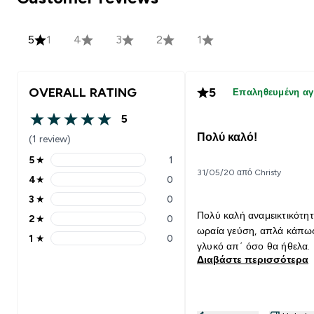
5
1
4
3
2
1
OVERALL RATING
5
Επαληθευμένη α
5
5 out of 5 stars
Πολύ καλό!
(1 review)
5
★
1
5 stars rating 1 reviews
31/05/20 από Christy
4
★
0
4 stars rating 0 reviews
3
★
0
3 stars rating 0 reviews
Πολύ καλή αναμεικτικότητ
2
★
0
2 stars rating 0 reviews
ωραία γεύση, απλά κάπω
1
★
0
1 stars rating 0 reviews
γλυκό απ΄ όσο θα ήθελα.
Διαβάστε περισσότερα