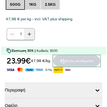
500G
1KG
2.5KG
47,98 €‎ per kg - incl. VAT plus shipping.
Έκπτωση 30% |
Κωδικός: BS30
23.99€‎
47,98 €‎/kg
Εκτός αποθέματος
Περιγραφή
Οφέλη